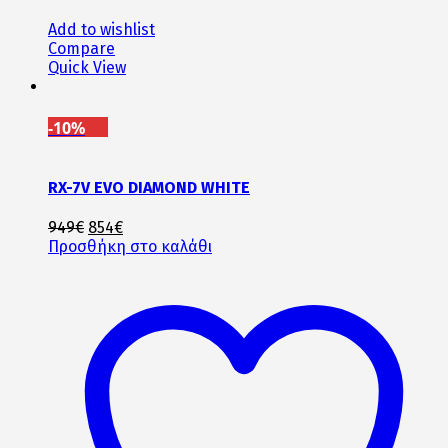
Add to wishlist
Compare
Quick View
-10%
RX-7V EVO DIAMOND WHITE
Original
Η
949
€
854
€
price
τρέχουσα
Προσθήκη στο καλάθι
was:
τιμή
949€.
είναι:
854€.