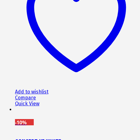
επιλογές
μπορούν
να
επιλεγούν
στη
σελίδα
του
προϊόντος
Add to wishlist
Compare
Quick View
-10%