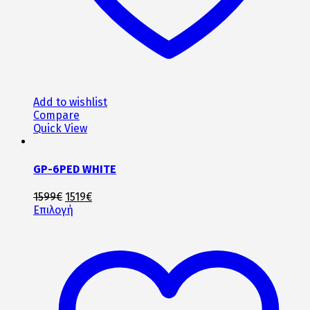
Add to wishlist
Compare
Quick View
GP-6PED WHITE
Original
Η
1599
€
1519
€
price
Αυτό
τρέχουσα
Επιλογή
was:
το
τιμή
1599€.
προϊόν
είναι:
έχει
1519€.
πολλαπλές
παραλλαγές.
Οι
επιλογές