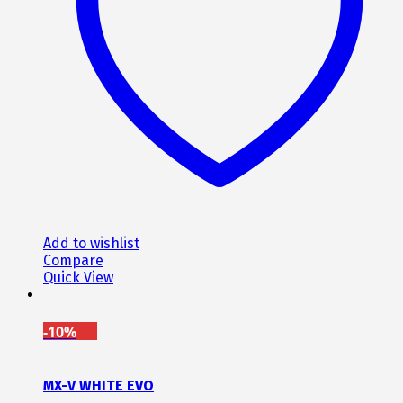
μπορούν
να
επιλεγούν
στη
σελίδα
του
προϊόντος
Add to wishlist
Compare
Quick View
-10%
MX-V WHITE EVO