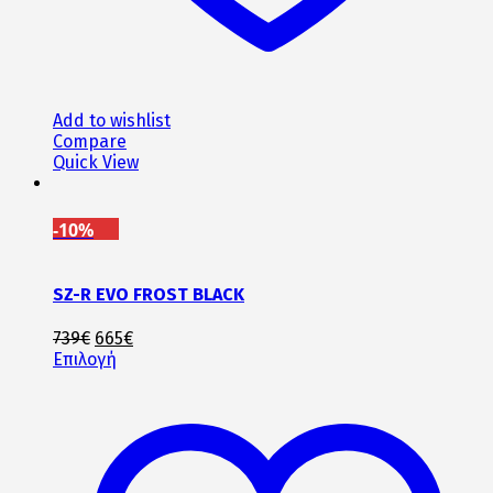
Add to wishlist
Compare
Quick View
-10%
SZ-R EVO FROST BLACK
Original
Η
739
€
665
€
price
Αυτό
τρέχουσα
Επιλογή
was:
το
τιμή
739€.
προϊόν
είναι:
έχει
665€.
πολλαπλές
παραλλαγές.
Οι