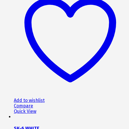
πολλαπλές
παραλλαγές.
Οι
επιλογές
μπορούν
να
επιλεγούν
στη
σελίδα
του
προϊόντος
Add to wishlist
Compare
Quick View
SK-6 WHITE