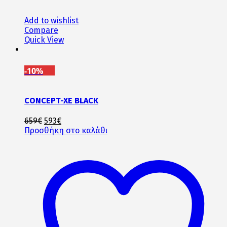
Add to wishlist
Compare
Quick View
-10%
CONCEPT-XE BLACK
Original
Η
659
€
593
€
price
τρέχουσα
Προσθήκη στο καλάθι
was:
τιμή
659€.
είναι:
593€.