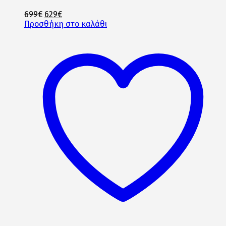
Original
Η
699
€
629
€
price
τρέχουσα
Προσθήκη στο καλάθι
was:
τιμή
699€.
είναι:
629€.