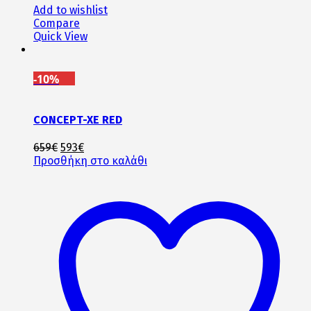
Add to wishlist
Compare
Quick View
-10%
CONCEPT-XE RED
Original
Η
659
€
593
€
price
τρέχουσα
Προσθήκη στο καλάθι
was:
τιμή
659€.
είναι:
593€.