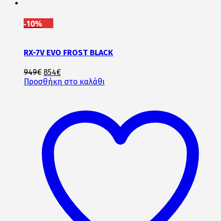
-10%
RX-7V EVO FROST BLACK
Original
Η
949
€
854
€
price
τρέχουσα
Προσθήκη στο καλάθι
was:
τιμή
949€.
είναι:
854€.