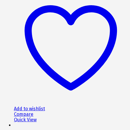
έχει
665€.
πολλαπλές
παραλλαγές.
Οι
επιλογές
μπορούν
να
επιλεγούν
στη
σελίδα
του
προϊόντος
Add to wishlist
Compare
Quick View