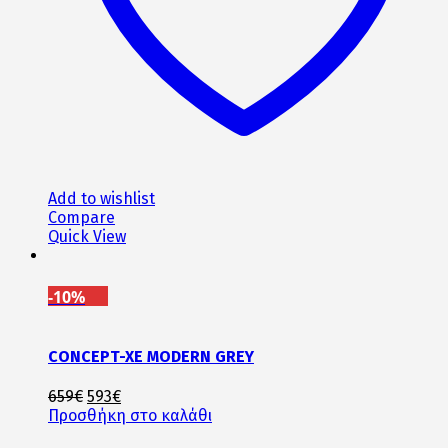
Add to wishlist
Compare
Quick View
-10%
CONCEPT-XE MODERN GREY
Original
Η
659
€
593
€
price
τρέχουσα
Προσθήκη στο καλάθι
was:
τιμή