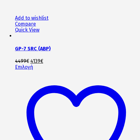
Add to wishlist
Compare
Quick View
GP-7 SRC (ABP)
Original
Η
4499
€
4139
€
price
Αυτό
τρέχουσα
Επιλογή
was:
το
τιμή
4499€.
προϊόν
είναι:
έχει
4139€.
πολλαπλές
παραλλαγές.
Οι
επιλογές
μπορούν
να
επιλεγούν
στη
σελίδα