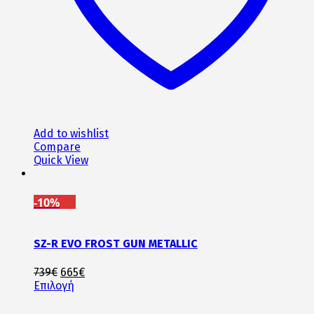
σελίδα
του
προϊόντος
Add to wishlist
Compare
Quick View
-10%
SZ-R EVO FROST GUN METALLIC
Original
Η
739
€
665
€
price
Αυτό
τρέχουσα
Επιλογή
was:
το
τιμή
739€.
προϊόν
είναι: