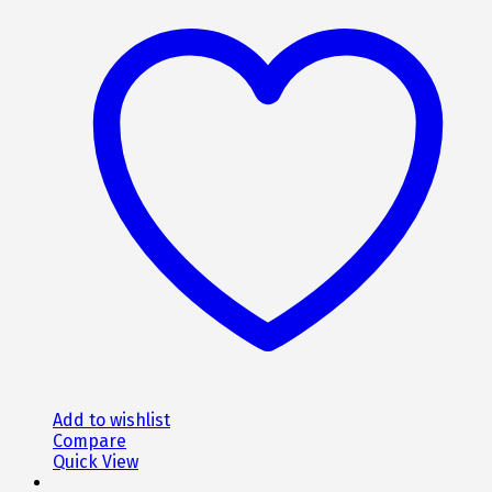
659€.
είναι:
593€.
Add to wishlist
Compare
Quick View