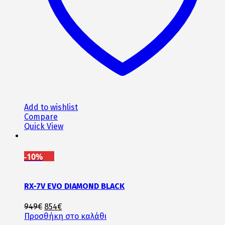
Add to wishlist
Compare
Quick View
-10%
RX-7V EVO DIAMOND BLACK
Original
Η
949
€
854
€
price
τρέχουσα
Προσθήκη στο καλάθι