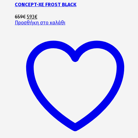
CONCEPT-XE FROST BLACK
Original
Η
659
€
593
€
price
τρέχουσα
Προσθήκη στο καλάθι
was:
τιμή
659€.
είναι:
593€.