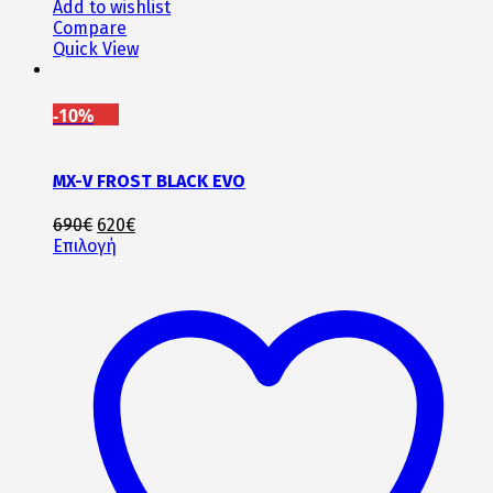
Add to wishlist
Compare
Quick View
-10%
MX-V FROST BLACK EVO
Original
Η
690
€
620
€
price
Αυτό
τρέχουσα
Επιλογή
was:
το
τιμή
690€.
προϊόν
είναι:
έχει
620€.
πολλαπλές
παραλλαγές.
Οι
επιλογές
μπορούν
να
επιλεγούν
στη