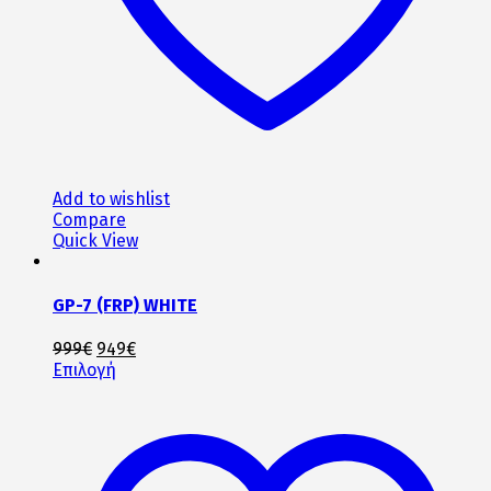
του
προϊόντος
Add to wishlist
Compare
Quick View
GP-7 (FRP) WHITE
Original
Η
999
€
949
€
price
Αυτό
τρέχουσα
Επιλογή
was:
το
τιμή
999€.
προϊόν
είναι:
έχει
949€.
πολλαπλές
παραλλαγές.