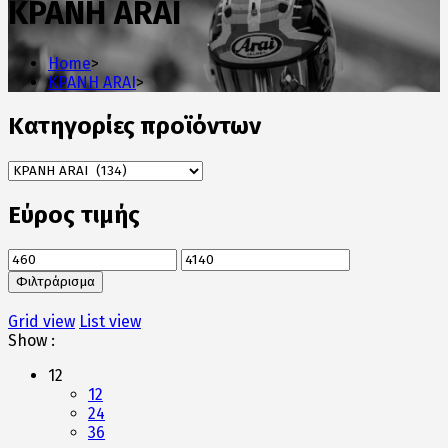
ΚΡΑΝΗ ARAI
Home
>
ΚΡΑΝΗ ARAI
>
Κατηγορίες προϊόντων
Εύρος τιμής
Ελάχιστη
Μέγιστη
τιμή
τιμή
Φιλτράρισμα
Grid view
List view
Show :
12
12
24
36