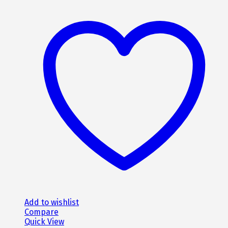
was:
τιμή
949€.
είναι:
854€.
Add to wishlist
Compare
Quick View