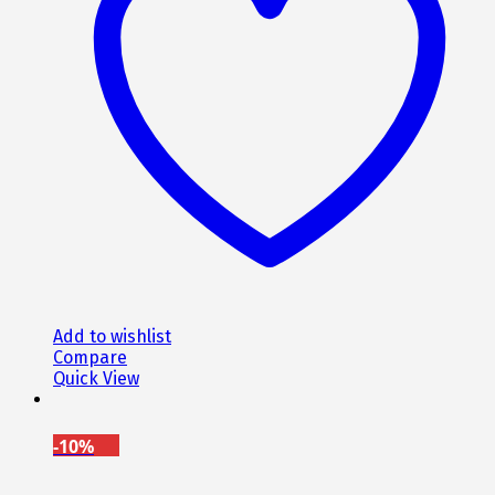
Οι
επιλογές
μπορούν
να
επιλεγούν
στη
σελίδα
του
προϊόντος
Add to wishlist
Compare
Quick View
-10%