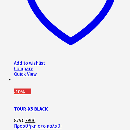
Add to wishlist
Compare
Quick View
-10%
TOUR-X5 BLACK
Original
Η
879
€
790
€
price
τρέχουσα
Προσθήκη στο καλάθι