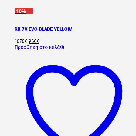
-10%
RX-7V EVO BLADE YELLOW
Original
Η
1070
€
960
€
price
τρέχουσα
Προσθήκη στο καλάθι
was:
τιμή
1070€.
είναι:
960€.