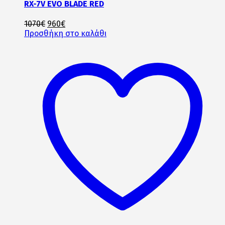
RX-7V EVO BLADE RED
Original
Η
1070
€
960
€
price
τρέχουσα
Προσθήκη στο καλάθι
was:
τιμή
1070€.
είναι:
960€.