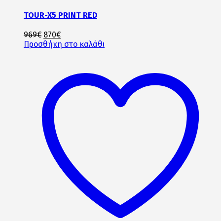
TOUR-X5 PRINT RED
Original
Η
969
€
870
€
price
τρέχουσα
Προσθήκη στο καλάθι
was:
τιμή
969€.
είναι:
870€.