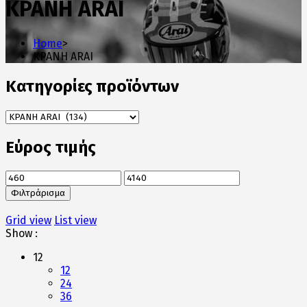
ΚΡΑΝΗ ARAI
Home
>
ΚΡΑΝΗ ARAI
Κατηγορίες προϊόντων
Εύρος τιμής
Ελάχιστη
Μέγιστη
τιμή
τιμή
Φιλτράρισμα
Grid view
List view
Show :
12
12
24
36