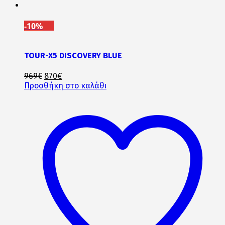
-10%
TOUR-X5 DISCOVERY BLUE
Original
Η
969
€
870
€
price
τρέχουσα
Προσθήκη στο καλάθι
was:
τιμή
969€.
είναι:
870€.