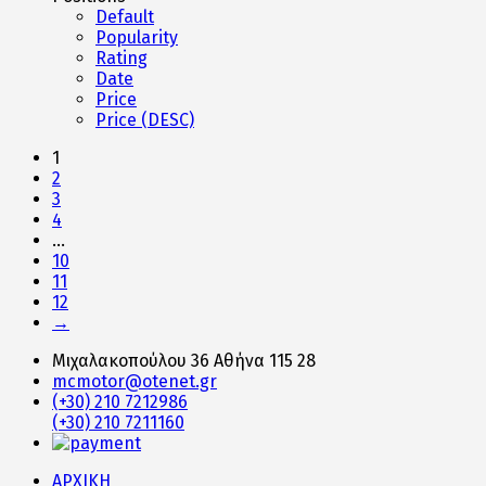
Default
Popularity
Rating
Date
Price
Price (DESC)
1
2
3
4
…
10
11
12
→
Μιχαλακοπούλου 36 Αθήνα 115 28
mcmotor@otenet.gr
(+30) 210 7212986
(+30) 210 7211160
ΑΡΧΙΚΗ