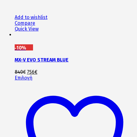
Add to wishlist
Compare
Quick View
-10%
MX-V EVO STREAM BLUE
Original
Η
840
€
756
€
price
Αυτό
τρέχουσα
Επιλογή
was:
το
τιμή
840€.
προϊόν
είναι:
έχει
756€.
πολλαπλές
παραλλαγές.
Οι
επιλογές
μπορούν
να
επιλεγούν