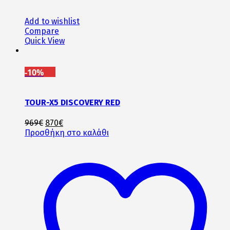
Add to wishlist
Compare
Quick View
-10%
TOUR-X5 DISCOVERY RED
Original
Η
969
€
870
€
price
τρέχουσα
Προσθήκη στο καλάθι
was:
τιμή
969€.
είναι:
870€.