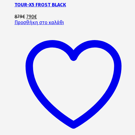
TOUR-X5 FROST BLACK
Original
Η
879
€
790
€
price
τρέχουσα
Προσθήκη στο καλάθι
was:
τιμή
879€.
είναι:
790€.