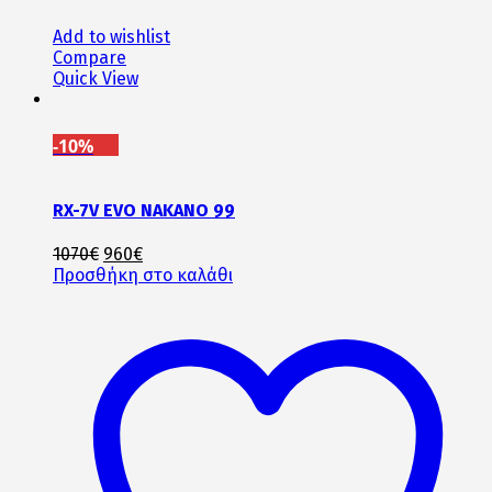
Add to wishlist
Compare
Quick View
-10%
RX-7V EVO NAKANO 99
Original
Η
1070
€
960
€
price
τρέχουσα
Προσθήκη στο καλάθι
was:
τιμή
1070€.
είναι:
960€.