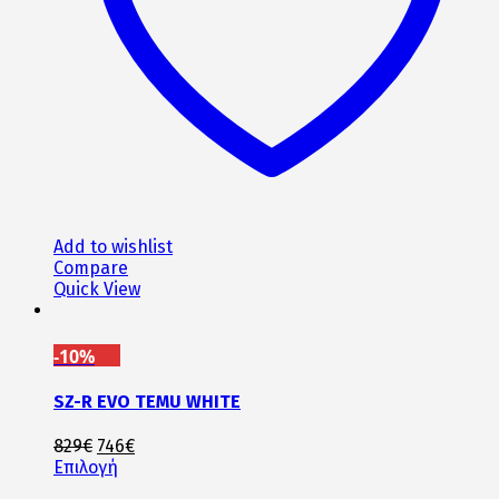
στη
σελίδα
του
προϊόντος
Add to wishlist
Compare
Quick View
-10%
SZ-R EVO TEMU WHITE
Original
Η
829
€
746
€
price
Αυτό
τρέχουσα
Επιλογή
was:
το
τιμή