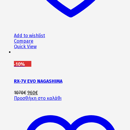
Add to wishlist
Compare
Quick View
-10%
RX-7V EVO NAGASHIMA
Original
Η
1070
€
960
€
price
τρέχουσα
Προσθήκη στο καλάθι
was:
τιμή
1070€.
είναι:
960€.