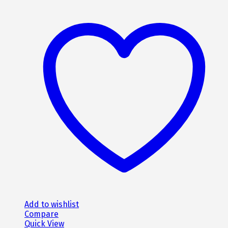
was:
τιμή
879€.
είναι:
790€.
Add to wishlist
Compare
Quick View