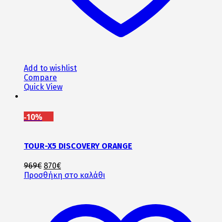
Add to wishlist
Compare
Quick View
-10%
TOUR-X5 DISCOVERY ORANGE
Original
Η
969
€
870
€
price
τρέχουσα
Προσθήκη στο καλάθι
was:
τιμή
969€.
είναι:
870€.