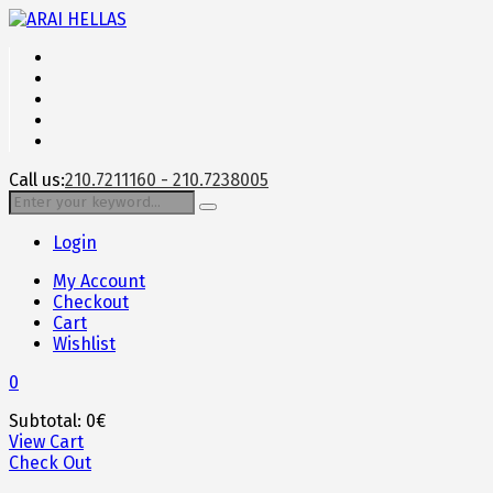
Call us:
210.7211160 - 210.7238005
Login
My Account
Checkout
Cart
Wishlist
0
Subtotal:
0
€
View Cart
Check Out