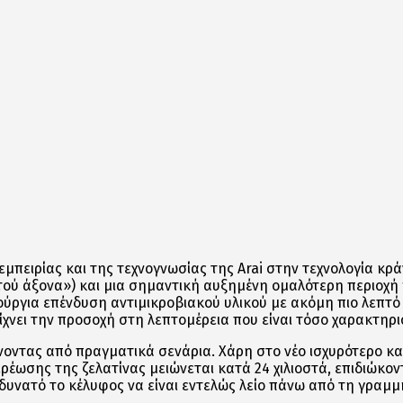
μπειρίας και της τεχνογνωσίας της Arai στην τεχνολογία κρά
ύ άξονα») και μια σημαντική αυξημένη ομαλότερη περιοχή γ
ργια επένδυση αντιμικροβιακού υλικού με ακόμη πιο λεπτό π
νει την προσοχή στη λεπτομέρεια που είναι τόσο χαρακτηριστ
νοντας από πραγματικά σενάρια. Χάρη στο νέο ισχυρότερο και
ρέωσης της ζελατίνας μειώνεται κατά 24 χιλιοστά, επιδιώκον
υνατό το κέλυφος να είναι εντελώς λείο πάνω από τη γραμμή