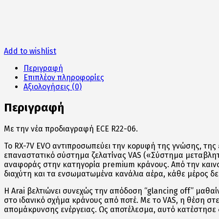
Add to wishlist
Περιγραφή
Επιπλέον πληροφορίες
Αξιολογήσεις (0)
Περιγραφή
Με την νέα προδιαγραφή ECE R22-06.
Το RX-7V EVO αντιπροσωπεύει την κορυφή της γνώσης, της ε
επαναστατικό σύστημα ζελατίνας VAS («Σύστημα μεταβλητο
αναφοράς στην κατηγορία premium κράνους. Από την καινού
διαχύτη και τα ενσωματωμένα κανάλια αέρα, κάθε μέρος δείχ
Η Arai βελτιώνει συνεχώς την απόδοση “glancing off” μαθαί
στο ιδανικό σχήμα κράνους από ποτέ. Με το VAS, η θέση στε
απομάκρυνσης ενέργειας. Ως αποτέλεσμα, αυτό κατέστησε δ