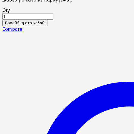
Qty
RX-
7V
Προσθήκη στο καλάθι
EVO
Compare
SAMURAI
ποσότητα