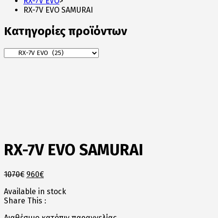
RX-7V EVO
>
RX-7V EVO SAMURAI
Κατηγορίες προϊόντων
RX-7V EVO SAMURAI
Original
Η
1070
€
960
€
price
τρέχουσα
Available in stock
was:
τιμή
Share This :
1070€.
είναι:
960€.
Διαθέσιμο κατόπιν παραγγελίας