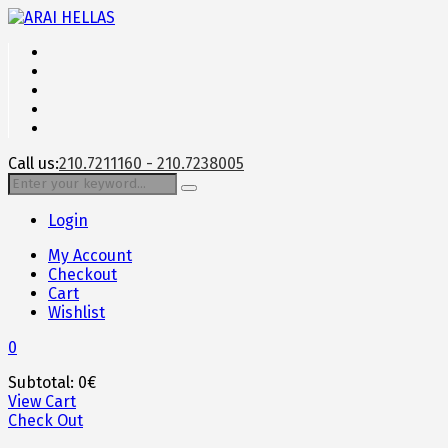
Call us:
210.7211160 - 210.7238005
Login
My Account
Checkout
Cart
Wishlist
0
Subtotal:
0
€
View Cart
Check Out