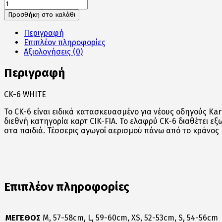
CK-
6
Προσθήκη στο καλάθι
WHITE
ποσότητα
Περιγραφή
Επιπλέον πληροφορίες
Αξιολογήσεις (0)
Περιγραφή
CK-6 WHITE
Το CK-6 είναι ειδικά κατασκευασμένο για νέους οδηγούς Ka
διεθνή κατηγορία καρτ CIK-FIA. Το ελαφρύ CK-6 διαθέτει εξ
στα παιδιά. Τέσσερις αγωγοί αερισμού πάνω από το κράνος
Επιπλέον πληροφορίες
ΜΕΓΕΘΟΣ
M, 57-58cm, L, 59-60cm, XS, 52-53cm, S, 54-56cm