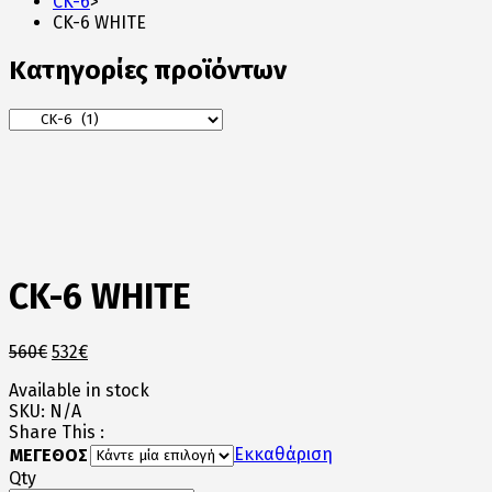
CK-6
>
CK-6 WHITE
Κατηγορίες προϊόντων
CK-6 WHITE
Original
Η
560
€
532
€
price
τρέχουσα
Available in stock
was:
τιμή
SKU:
N/A
560€.
είναι:
Share This :
532€.
Εκκαθάριση
ΜΕΓΕΘΟΣ
Qty