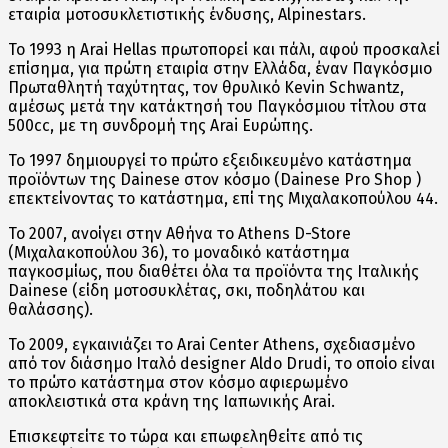
εταιρία μοτοσυκλετιστικής ένδυσης, Alpinestars.
To 1993 η Arai Hellas πρωτοπορεί και πάλι, αφού προσκαλεί
επίσημα, για πρώτη εταιρία στην Ελλάδα, έναν Παγκόσμιο
Πρωταθλητή ταχύτητας, τον θρυλικό Kevin Schwantz,
αμέσως μετά την κατάκτησή του Παγκόσμιου τίτλου στα
500cc, με τη συνδρομή της Arai Ευρώπης.
Το 1997 δημιουργεί το πρώτο εξειδικευμένο κατάστημα
προϊόντων της Dainese στον κόσμο (Dainese Pro Shop )
επεκτείνοντας το κατάστημα, επί της Μιχαλακοπούλου 44.
Το 2007, ανοίγει στην Αθήνα το Athens D-Store
(Μιχαλακοπούλου 36), το μοναδικό κατάστημα
παγκοσμίως, που διαθέτει όλα τα προϊόντα της Ιταλικής
Dainese (είδη μοτοσυκλέτας, σκι, ποδηλάτου και
θαλάσσης).
Το 2009, εγκαινιάζει το Αrai Center Athens, σχεδιασμένο
από τον διάσημο Ιταλό designer Aldo Drudi, το οποίο είναι
το πρώτο κατάστημα στον κόσμο αφιερωμένο
αποκλειστικά στα κράνη της Ιαπωνικής Arai.
Επισκεφτείτε το τώρα και επωφεληθείτε από τις