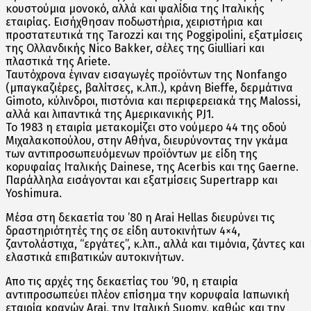
κουστούμια μονοκό, αλλά και ψαλίδια της Ιταλικής
εταιρίας. Εισήχθησαν ποδωστήρια, χειριστήρια και
προστατευτικά της Tarozzi και της Poggipolini, εξατμίσεις
της Ολλανδικής Nico Bakker, σέλες της Giulliari και
πλαστικά της Ariete.
Ταυτόχρονα έγιναν εισαγωγές προϊόντων της Nonfango
(μπαγκαζιέρες, βαλίτσες, κ.λπ.), κράνη Bieffe, δερμάτινα
Gimoto, κύλινδροι, πιστόνια και περιφερειακά της Malossi,
αλλά και λιπαντικά της Αμερικανικής PJ1.
To 1983 η εταιρία μετακομίζει στο νούμερο 44 της οδού
Μιχαλακοπούλου, στην Αθήνα, διευρύνοντας την γκάμα
των αντιπροσωπευόμενων προϊόντων με είδη της
κορυφαίας Ιταλικής Dainese, της Acerbis και της Gaerne.
Παράλληλα εισάγονται και εξατμίσεις Supertrapp και
Yoshimura.
Mέσα στη δεκαετία του ’80 η Arai Hellas διευρύνει τις
δραστηριότητές της σε είδη αυτοκινήτων 4×4,
ζαντολάστιχα, “εργάτες”, κ.λπ., αλλά και τιμόνια, ζάντες και
ελαστικά επιβατικών αυτοκινήτων.
Απο τις αρχές της δεκαετίας του ’90, η εταιρία
αντιπροσωπεύει πλέον επίσημα την κορυφαία Ιαπωνική
εταιρία κρανών Arai, την Ιταλική Suomy, καθώς και την