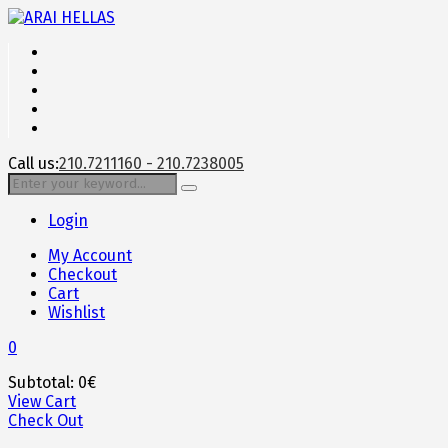
Call us:
210.7211160 - 210.7238005
Login
My Account
Checkout
Cart
Wishlist
0
Subtotal:
0
€
View Cart
Check Out