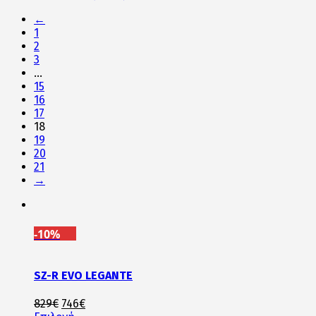
←
1
2
3
…
15
16
17
18
19
20
21
→
-10%
SZ-R EVO LEGANTE
Original
Η
829
€
746
€