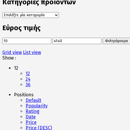
Κατηγορίες προϊόντων
Εύρος τιμής
Ελάχιστη
Μέγιστη
Φιλτράρισμα
τιμή
τιμή
Grid view
List view
Show :
12
12
24
36
Positions
Default
Popularity
Rating
Date
Price
Price (DESC)