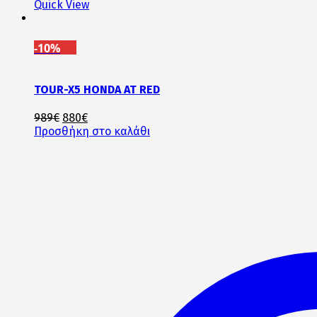
Quick View
-10%
TOUR-X5 HONDA AT RED
Original
Η
989
€
880
€
price
τρέχουσα
Προσθήκη στο καλάθι
was:
τιμή
989€.
είναι:
880€.