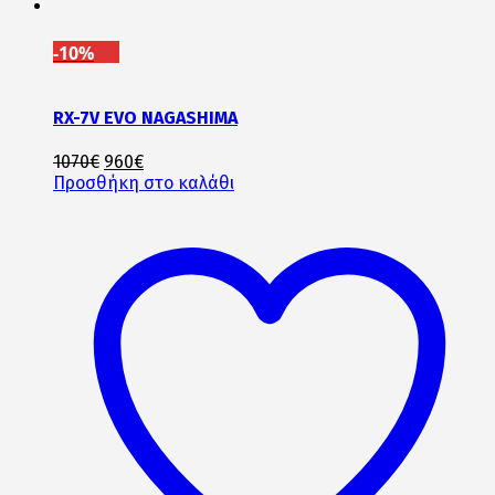
-10%
RX-7V EVO NAGASHIMA
Original
Η
1070
€
960
€
price
τρέχουσα
Προσθήκη στο καλάθι
was:
τιμή
1070€.
είναι:
960€.