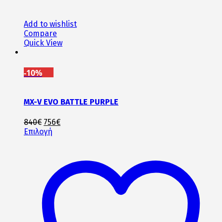
Add to wishlist
Compare
Quick View
-10%
MX-V EVO BATTLE PURPLE
Original
Η
840
€
756
€
price
Αυτό
τρέχουσα
Επιλογή
was:
το
τιμή
840€.
προϊόν
είναι:
έχει
756€.
πολλαπλές
παραλλαγές.
Οι
επιλογές
μπορούν
να