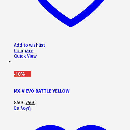
Add to wishlist
Compare
Quick View
-10%
MX-V EVO BATTLE YELLOW
Original
Η
840
€
756
€
price
Αυτό
τρέχουσα
Επιλογή
was:
το
τιμή
840€.
προϊόν
είναι:
έχει
756€.
πολλαπλές