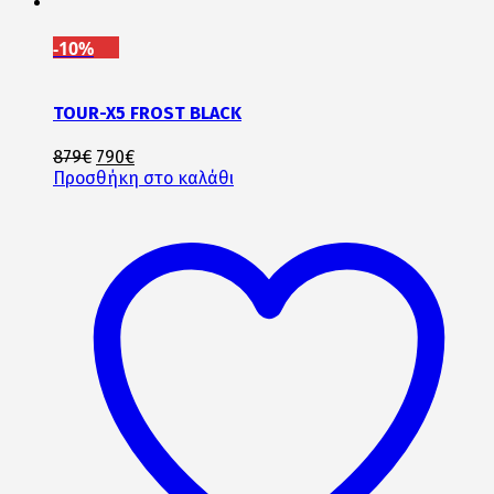
-10%
TOUR-X5 FROST BLACK
Original
Η
879
€
790
€
price
τρέχουσα
Προσθήκη στο καλάθι
was:
τιμή
879€.
είναι:
790€.