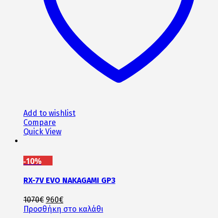
επιλεγούν
στη
σελίδα
του
προϊόντος
Add to wishlist
Compare
Quick View
-10%
RX-7V EVO NAKAGAMI GP3
Original
Η
1070
€
960
€
price
τρέχουσα
Προσθήκη στο καλάθι
was:
τιμή