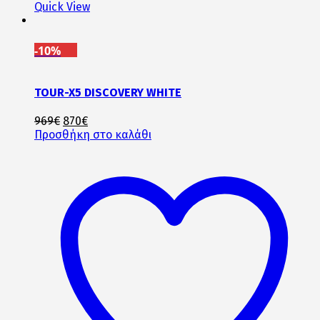
Quick View
-10%
TOUR-X5 DISCOVERY WHITE
Original
Η
969
€
870
€
price
τρέχουσα
Προσθήκη στο καλάθι
was:
τιμή
969€.
είναι:
870€.