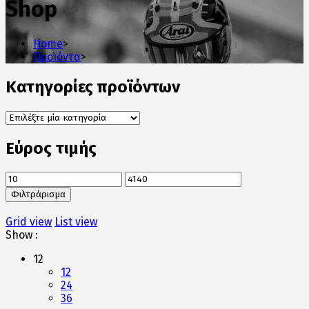
Shop
Home
>
Προϊόντα
>
Κατηγορίες προϊόντων
Εύρος τιμής
Ελάχιστη
Μέγιστη
τιμή
τιμή
Φιλτράρισμα
Grid view
List view
Show :
12
12
24
36