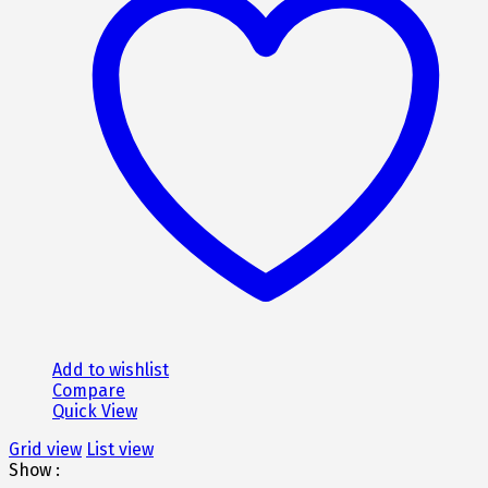
παραλλαγές.
Οι
επιλογές
μπορούν
να
επιλεγούν
στη
σελίδα
του
προϊόντος
Add to wishlist
Compare
Quick View
Grid view
List view
Show :