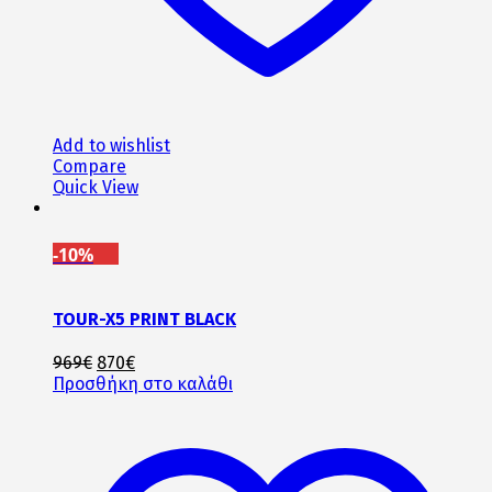
Add to wishlist
Compare
Quick View
-10%
TOUR-X5 PRINT BLACK
Original
Η
969
€
870
€
price
τρέχουσα
Προσθήκη στο καλάθι
was:
τιμή
969€.
είναι:
870€.