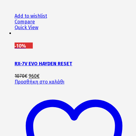
Add to wishlist
Compare
Quick View
-10%
RX-7V EVO HAYDEN RESET
Original
Η
1070
€
960
€
price
τρέχουσα
Προσθήκη στο καλάθι
was:
τιμή
1070€.
είναι:
960€.