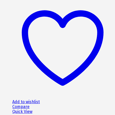
1070€.
είναι:
960€.
Add to wishlist
Compare
Quick View