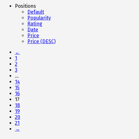
Positions
Default
Popularity
Rating
Date
Price
Price (DESC)
←
1
2
3
…
14
15
16
17
18
19
20
21
→