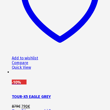
Add to wishlist
Compare
Quick View
-10%
TOUR-X5 EAGLE GREY
Original
Η
879
€
790
€