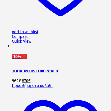
Add to wishlist
Compare
Quick View
-10%
TOUR-X5 DISCOVERY RED
Original
Η
969
€
870
€
price
τρέχουσα
Προσθήκη στο καλάθι
was:
τιμή
969€.
είναι:
870€.