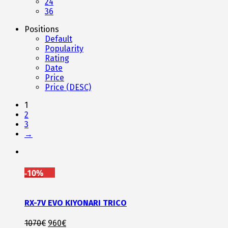
24
36
Positions
Default
Popularity
Rating
Date
Price
Price (DESC)
1
2
3
→
-10%
RX-7V EVO KIYONARI TRICO
Original
Η
1070
€
960
€