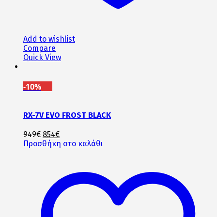
Add to wishlist
Compare
Quick View
-10%
RX-7V EVO FROST BLACK
Original
Η
949
€
854
€
price
τρέχουσα
Προσθήκη στο καλάθι
was:
τιμή
949€.
είναι:
854€.