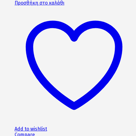
price
τρέχουσα
Προσθήκη στο καλάθι
was:
τιμή
1070€.
είναι:
960€.
Add to wishlist
Compare