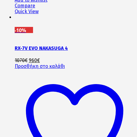
Compare
Quick View
-10%
RX-7V EVO NAKASUGA 4
Original
Η
1070
€
960
€
price
τρέχουσα
Προσθήκη στο καλάθι
was:
τιμή
1070€.
είναι:
960€.