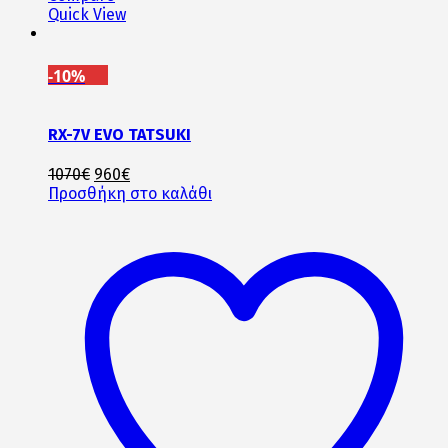
Quick View
-10%
RX-7V EVO TATSUKI
Original
Η
1070
€
960
€
price
τρέχουσα
Προσθήκη στο καλάθι
was:
τιμή
1070€.
είναι:
960€.