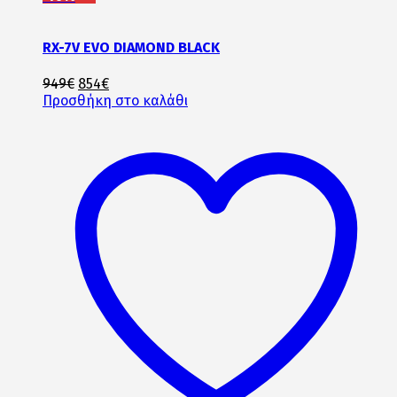
RX-7V EVO DIAMOND BLACK
Original
Η
949
€
854
€
price
τρέχουσα
Προσθήκη στο καλάθι
was:
τιμή
949€.
είναι:
854€.