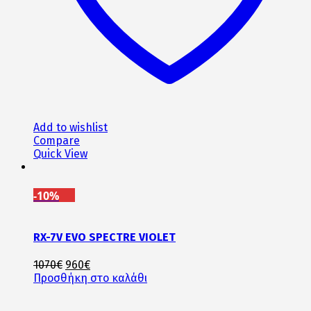
Add to wishlist
Compare
Quick View
-10%
RX-7V EVO SPECTRE VIOLET
Original
Η
1070
€
960
€
price
τρέχουσα
Προσθήκη στο καλάθι
was:
τιμή
1070€.
είναι: