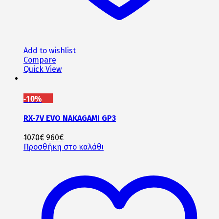
Add to wishlist
Compare
Quick View
-10%
RX-7V EVO NAKAGAMI GP3
Original
Η
1070
€
960
€
price
τρέχουσα
Προσθήκη στο καλάθι
was:
τιμή
1070€.
είναι:
960€.