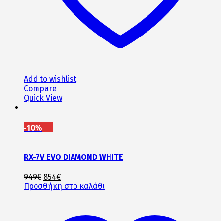
Add to wishlist
Compare
Quick View
-10%
RX-7V EVO DIAMOND WHITE
Original
Η
949
€
854
€
price
τρέχουσα
Προσθήκη στο καλάθι
was:
τιμή
949€.
είναι:
854€.