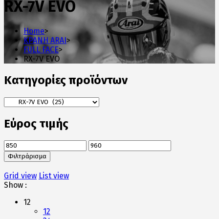
RX-7V EVO
Home
>
ΚΡΑΝΗ ARAI
>
FULL FACE
>
RX-7V EVO
Κατηγορίες προϊόντων
Εύρος τιμής
Ελάχιστη
Μέγιστη
τιμή
τιμή
Φιλτράρισμα
Grid view
List view
Show :
12
12