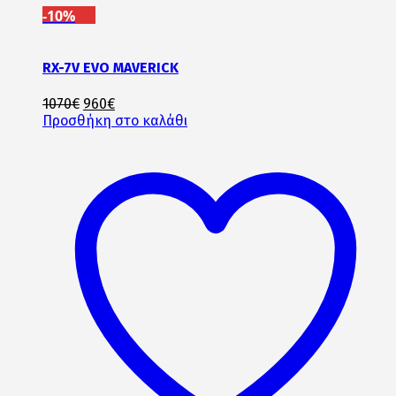
-10%
RX-7V EVO MAVERICK
Original
Η
1070
€
960
€
price
τρέχουσα
Προσθήκη στο καλάθι
was:
τιμή
1070€.
είναι:
960€.