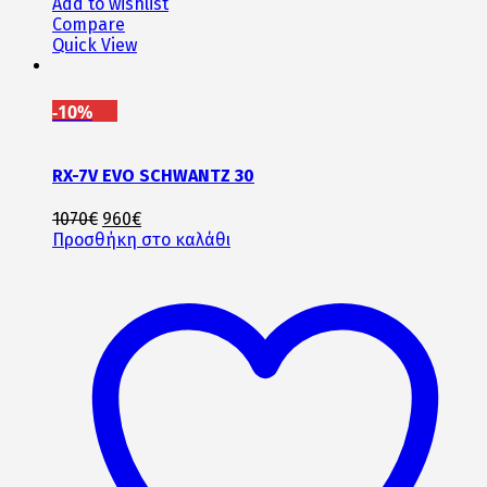
Add to wishlist
Compare
Quick View
-10%
RX-7V EVO SCHWANTZ 30
Original
Η
1070
€
960
€
price
τρέχουσα
Προσθήκη στο καλάθι
was:
τιμή
1070€.
είναι:
960€.