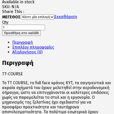
Available in stock
was:
τιμή
SKU:
N/A
165€.
είναι:
Share This :
155€.
Εκκαθάριση
ΜΕΓΕΘΟΣ
Qty
TT-
COURSE
Προσθήκη στο καλάθι
FLUX
ποσότητα
Περιγραφή
Επιπλέον πληροφορίες
Αξιολογήσεις (0)
Περιγραφή
TT-COURSE
Το TT COURSE, το full face κράνος KYT, τα σαγηνευτικά και
ακραία σχήματά του έχουν μελετηθεί στην αεροδυναμική
σήραγγα, ώστε να επιτυγχάνονται οι καλύτερες επιδόσεις
χωρίς να παραμελείται το στυλ και η εργονομία. Ο
μηχανισμός της ζελατίνας έχει σχεδιαστεί για να
προσφέρει πρακτικότητα και ταυτόχρονα
αποτελεσματικότητα. Τα πολύτιμα εσωτερικά έχουν