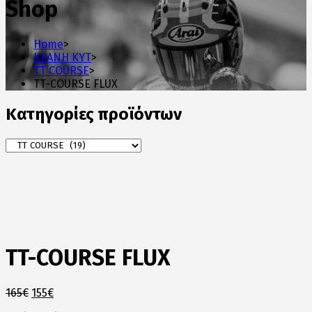
Shop
Home
>
ΚΡΑΝΗ KYT
>
TT COURSE
>
TT-COURSE FLUX
Κατηγορίες προϊόντων
TT-COURSE FLUX
Original
Η
165
€
155
€
price
τρέχουσα