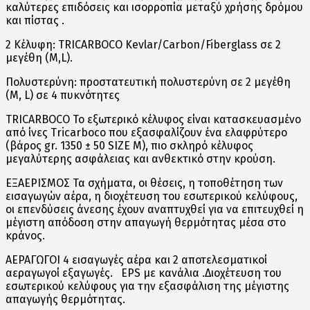
καλύτερες επιδόσεις και ισορροπία μεταξύ χρήσης δρόμου
και πίστας .
2 Κέλυφη: TRICARBOCO Kevlar/Carbon/Fiberglass σε 2
μεγέθη (M,L).
Πολυστερύνη: προστατευτική πολυστερύνη σε 2 μεγέθη
(M, L) σε 4 πυκνότητες
TRICARBOCO Το εξωτερικό κέλυφος είναι κατασκευασμένο
από ίνες Tricarboco που εξασφαλίζουν ένα ελαφρύτερο
(βάρος gr. 1350 ± 50 SIZE M), πιο σκληρό κέλυφος
μεγαλύτερης ασφάλειας και ανθεκτικό στην κρούση.
ΕΞΑΕΡΙΣΜΟΣ Τα σχήματα, οι θέσεις, η τοποθέτηση των
εισαγωγών αέρα, η διοχέτευση του εσωτερικού κελύφους,
οι επενδύσεις άνεσης έχουν αναπτυχθεί για να επιτευχθεί η
μέγιστη απόδοση στην απαγωγή θερμότητας μέσα στο
κράνος.
ΑΕΡΑΓΩΓΟΙ 4 εισαγωγές αέρα και 2 αποτελεσματικοί
αεραγωγοί εξαγωγές. EPS με κανάλια .Διοχέτευση του
εσωτερικού κελύφους για την εξασφάλιση της μέγιστης
απαγωγής θερμότητας.