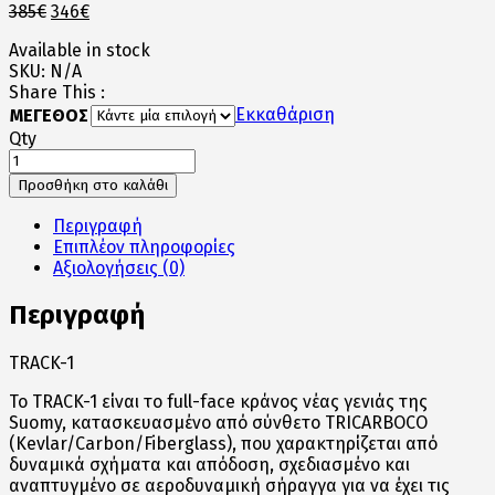
Original
Η
385
€
346
€
price
τρέχουσα
Available in stock
was:
τιμή
SKU:
N/A
385€.
είναι:
Share This :
346€.
Εκκαθάριση
ΜΕΓΕΘΟΣ
Qty
TRACK-
1
Προσθήκη στο καλάθι
NINETY
SEVEN
Περιγραφή
GUNMET
Επιπλέον πληροφορίες
YELLOW
Αξιολογήσεις (0)
ποσότητα
Περιγραφή
TRACK-1
Το TRACK-1 είναι το full-face κράνος νέας γενιάς της
Suomy, κατασκευασμένο από σύνθετο TRICARBOCO
(Kevlar/Carbon/Fiberglass), που χαρακτηρίζεται από
δυναμικά σχήματα και απόδοση, σχεδιασμένο και
αναπτυγμένο σε αεροδυναμική σήραγγα για να έχει τις