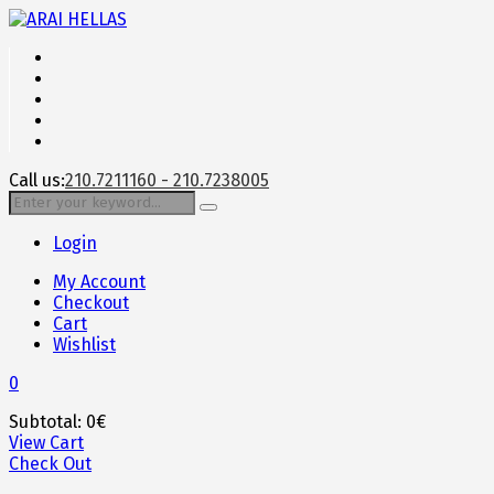
Call us:
210.7211160 - 210.7238005
Login
My Account
Checkout
Cart
Wishlist
0
Subtotal:
0
€
View Cart
Check Out