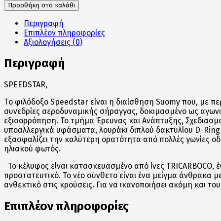
Προσθήκη στο καλάθι
Περιγραφή
Επιπλέον πληροφορίες
Αξιολογήσεις (0)
Περιγραφή
SPEEDSTAR,
Tο φιλόδοξο Speedstar είναι η διαίσθηση Suomy που, με περ
συνεδρίες αεροδυναμικής σήραγγας, δοκιμασμένο ως αγωνι
εξισορρόπηση. Το τμήμα Έρευνας και Ανάπτυξης, Σχεδιασμο
υποαλλεργικά υφάσματα, λουράκι διπλού δακτυλίου D-Ring 
εξασφαλίζει την καλύτερη ορατότητα από πολλές γωνίες 
ηλιακού φωτός.
Το κέλυφος είναι κατασκευασμένο από ίνες TRICARBOCO, έν
προστατευτικό. Το νέο σύνθετο είναι ένα μείγμα άνθρακα 
ανθεκτικό στις κρούσεις. Για να ικανοποιήσει ακόμη και το
Επιπλέον πληροφορίες