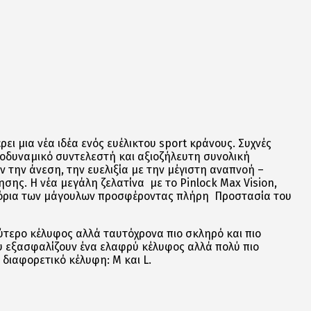
ι μια νέα ιδέα ενός ευέλικτου sport κράνους. Συχνές
οδυναμικό συντελεστή και αξιοζήλευτη συνολική
 την άνεση, την ευελιξία με την μέγιστη αναπνοή –
ης. Η νέα μεγάλη ζελατίνα με το Pinlock Max Vision,
α όρια των μάγουλων προσφέροντας πλήρη Προστασία του
ύτερο κέλυφος αλλά ταυτόχρονα πιο σκληρό και πιο
ου εξασφαλίζουν ένα ελαφρύ κέλυφος αλλά πολύ πιο
 διαφορετικό κέλυφη: M και L.