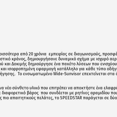
ισσότερα από 20 χρόνια εμπειρίας σε διαγωνισμούς, προσφέρε
στικό κράνος, δημιουργήσανε δυναμικό σχήμα με ισχυρό αερ
ύ και Δοκιμής δημιούργησε ένα πακέτο λύσεων που ενισχύουν
και ισορροπημένη εφαρμογή κατάλληλο για κάθε τύπο οδήγησ
οδήγησης. Το ενσωματωμένο Wide-Sunvisor επεκτείνεται στ
α νέο σύνθετο υλικό που επιτρέπει να αποκτήστε ένα ελαφρ
με διαφορετικό βάρος που συνδέεται με ρητίνες αραμιδίου π
υς πιο απαιτητικούς πελάτες, το SPEEDSTAR
παράγεται σε δύο