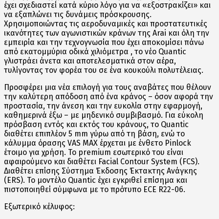
έχει σχεδιαστεί κατά κύριο λόγο για να «εξοστρακίζει» και
να εξαπλώνει τις δυνάμεις πρόσκρουσης.
Χρησιμοποιώντας τις αεροδυναμικές και προστατευτικές
ικανότητες των αγωνιστικών κράνων της Arai και όλη την
εμπειρία και την τεχνογνωσία που έχει αποκομίσει πάνω
από εκατομμύρια οδικά χιλιόμετρα , το νέο Quantic
γλιστράει άνετα και αποτελεσματικά στον αέρα,
τυλίγοντας τον φορέα του σε ένα κουκούλι πολυτέλειας.
Προσφέρει μια νέα επιλογή για τους αναβάτες που θέλουν
την καλύτερη απόδοση από ένα κράνος – όσον αφορά την
προστασία, την άνεση και την ευκολία στην εφαρμογή,
καθημερινά έξω – με μηδενικό συμβιβασμό. Για εύκολη
πρόσβαση εντός και εκτός του κράνους, το Quantic
διαθέτει επιπλέον 5 mm γύρω από τη βάση, ενώ το
κάλυμμα όρασης VAS MAX έρχεται με ένθετο Pinlock
έτοιμο για χρήση. Το premium εσωτερικό του είναι
αφαιρούμενο και διαθέτει Facial Contour System (FCS).
Διαθέτει επίσης Σύστημα Έκδοσης Έκτακτης Ανάγκης
(ERS). Το μοντέλο Quantic έχει εγκριθεί επίσημα και
πιστοποιηθεί σύμφωνα με το πρότυπο ECE R22-06.
Εξωτερικό κέλυφος: