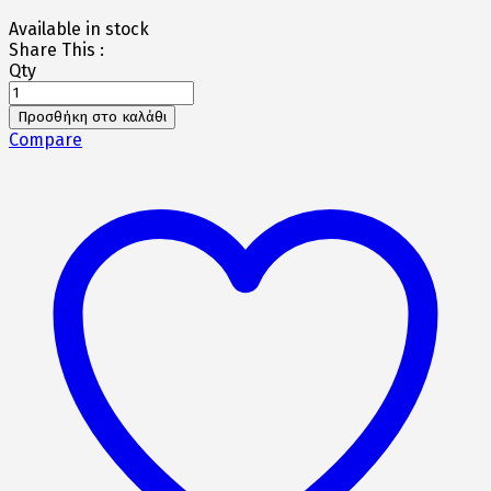
price
τρέχουσα
Available in stock
was:
τιμή
Share This :
679€.
είναι:
Qty
610€.
QUANTIC
MODERN
Προσθήκη στο καλάθι
GREY
Compare
ποσότητα