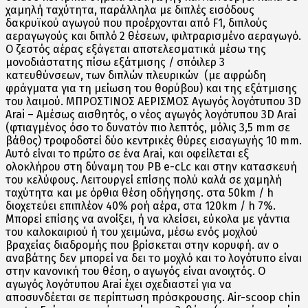
χαμηλή ταχύτητα, παράλληλα με διπλές εισόδους
δακρυϊκού αγωγού που προέρχονται από F1, διπλούς
αεραγωγούς και διπλό 2 θέσεων, φιλτραρισμένο αεραγωγό.
Ο ζεστός αέρας εξάγεται αποτελεσματικά μέσω της
μονοδιάστατης πίσω εξάτμισης / σπόιλερ 3
κατευθύνσεων, των διπλών πλευρικών (με αφρώδη
φράγματα για τη μείωση του θορύβου) και της εξάτμισης
του λαιμού. ΜΠΡΟΣΤΙΝΟΣ ΑΕΡΙΣΜΟΣ Αγωγός λογότυπου 3D
Arai – Αμέσως αισθητός, ο νέος αγωγός λογότυπου 3D Arai
(φτιαγμένος όσο το δυνατόν πιο λεπτός, μόλις 3,5 mm σε
βάθος) τροφοδοτεί δύο κεντρικές θύρες εισαγωγής 10 mm.
Αυτό είναι το πρώτο σε ένα Arai, και οφείλεται εξ
ολοκλήρου στη δύναμη του PB e-cLc και στην κατασκευή
του κελύφους. Λειτουργεί επίσης πολύ καλά σε χαμηλή
ταχύτητα και με όρθια θέση οδήγησης. στα 50km / h
διοχετεύει επιπλέον 40% ροή αέρα, στα 120km / h 7%.
Μπορεί επίσης να ανοίξει, ή να κλείσει, εύκολα με γάντια
του καλοκαιριού ή του χειμώνα, μέσω ενός μοχλού
βραχείας διαδρομής που βρίσκεται στην κορυφή. αν ο
αναβάτης δεν μπορεί να δει το μοχλό και το λογότυπο είναι
στην κανονική του θέση, ο αγωγός είναι ανοιχτός. Ο
αγωγός λογότυπου Arai έχει σχεδιαστεί για να
αποσυνδέεται σε περίπτωση πρόσκρουσης. Air-scoop chin