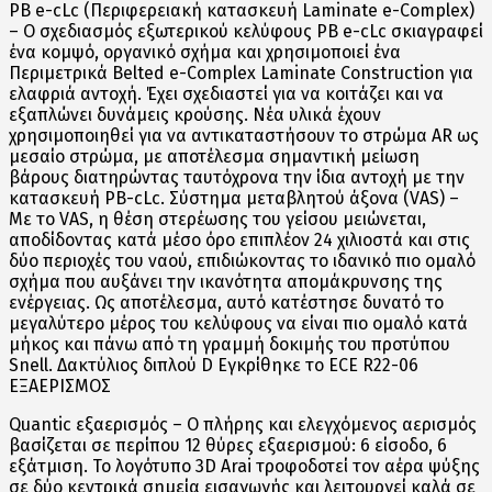
PB e-cLc (Περιφερειακή κατασκευή Laminate e-Complex)
– Ο σχεδιασμός εξωτερικού κελύφους PB e-cLc σκιαγραφεί
ένα κομψό, οργανικό σχήμα και χρησιμοποιεί ένα
Περιμετρικά Belted e-Complex Laminate Construction για
ελαφριά αντοχή. Έχει σχεδιαστεί για να κοιτάζει και να
εξαπλώνει δυνάμεις κρούσης. Νέα υλικά έχουν
χρησιμοποιηθεί για να αντικαταστήσουν το στρώμα AR ως
μεσαίο στρώμα, με αποτέλεσμα σημαντική μείωση
βάρους διατηρώντας ταυτόχρονα την ίδια αντοχή με την
κατασκευή PB-cLc. Σύστημα μεταβλητού άξονα (VAS) –
Με το VAS, η θέση στερέωσης του γείσου μειώνεται,
αποδίδοντας κατά μέσο όρο επιπλέον 24 χιλιοστά και στις
δύο περιοχές του ναού, επιδιώκοντας το ιδανικό πιο ομαλό
σχήμα που αυξάνει την ικανότητα απομάκρυνσης της
ενέργειας. Ως αποτέλεσμα, αυτό κατέστησε δυνατό το
μεγαλύτερο μέρος του κελύφους να είναι πιο ομαλό κατά
μήκος και πάνω από τη γραμμή δοκιμής του προτύπου
Snell. Δακτύλιος διπλού D Εγκρίθηκε το ECE R22-06
ΕΞΑΕΡΙΣΜΟΣ
Quantic εξαερισμός – Ο πλήρης και ελεγχόμενος αερισμός
βασίζεται σε περίπου 12 θύρες εξαερισμού: 6 είσοδο, 6
εξάτμιση. Το λογότυπο 3D Arai τροφοδοτεί τον αέρα ψύξης
σε δύο κεντρικά σημεία εισαγωγής και λειτουργεί καλά σε