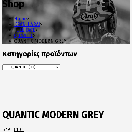
Shop
Home
>
ΚΡΑΝΗ ARAI
>
FULL FACE
>
QUANTIC
>
QUANTIC MODERN GREY
Κατηγορίες προϊόντων
QUANTIC MODERN GREY
Original
Η
679
€
610
€