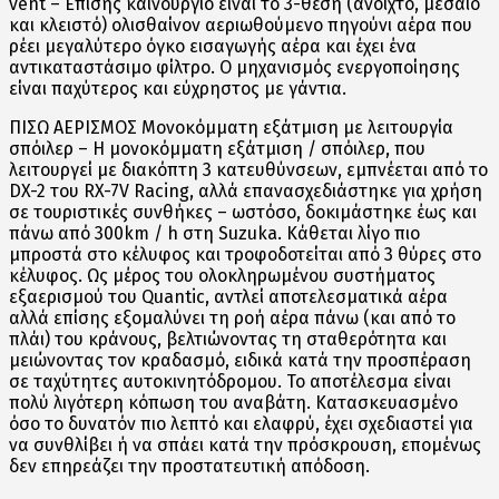
vent – Επίσης καινούργιο είναι το 3-θέση (ανοιχτό, μεσαίο
και κλειστό) ολισθαίνον αεριωθούμενο πηγούνι αέρα που
ρέει μεγαλύτερο όγκο εισαγωγής αέρα και έχει ένα
αντικαταστάσιμο φίλτρο. Ο μηχανισμός ενεργοποίησης
είναι παχύτερος και εύχρηστος με γάντια.
ΠΙΣΩ ΑΕΡΙΣΜΟΣ Μονοκόμματη εξάτμιση με λειτουργία
σπόιλερ – Η μονοκόμματη εξάτμιση / σπόιλερ, που
λειτουργεί με διακόπτη 3 κατευθύνσεων, εμπνέεται από το
DX-2 του RX-7V Racing, αλλά επανασχεδιάστηκε για χρήση
σε τουριστικές συνθήκες – ωστόσο, δοκιμάστηκε έως και
πάνω από 300km / h στη Suzuka. Κάθεται λίγο πιο
μπροστά στο κέλυφος και τροφοδοτείται από 3 θύρες στο
κέλυφος. Ως μέρος του ολοκληρωμένου συστήματος
εξαερισμού του Quantic, αντλεί αποτελεσματικά αέρα
αλλά επίσης εξομαλύνει τη ροή αέρα πάνω (και από το
πλάι) του κράνους, βελτιώνοντας τη σταθερότητα και
μειώνοντας τον κραδασμό, ειδικά κατά την προσπέραση
σε ταχύτητες αυτοκινητόδρομου. Το αποτέλεσμα είναι
πολύ λιγότερη κόπωση του αναβάτη. Κατασκευασμένο
όσο το δυνατόν πιο λεπτό και ελαφρύ, έχει σχεδιαστεί για
να συνθλίβει ή να σπάει κατά την πρόσκρουση, επομένως
δεν επηρεάζει την προστατευτική απόδοση.