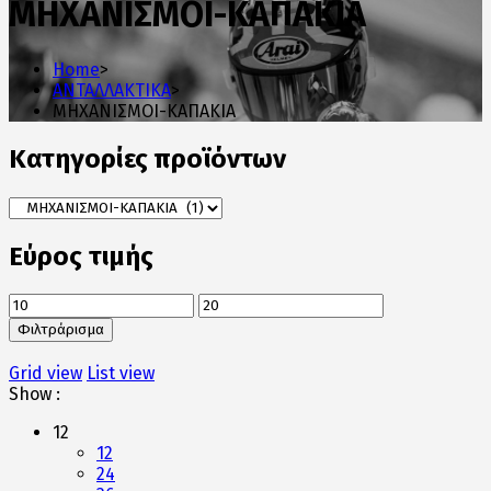
ΜΗΧΑΝΙΣΜΟΙ-ΚΑΠΑΚΙΑ
Home
>
ΑΝΤΑΛΛΑΚΤΙΚΑ
>
ΜΗΧΑΝΙΣΜΟΙ-ΚΑΠΑΚΙΑ
Κατηγορίες προϊόντων
Εύρος τιμής
Ελάχιστη
Μέγιστη
τιμή
τιμή
Φιλτράρισμα
Grid view
List view
Show :
12
12
24