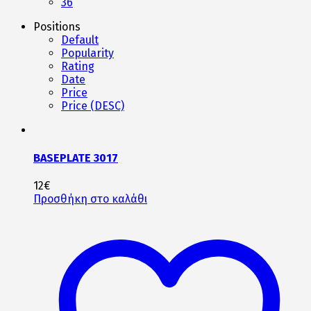
36
Positions
Default
Popularity
Rating
Date
Price
Price (DESC)
BASEPLATE 3017
12
€
Προσθήκη στο καλάθι