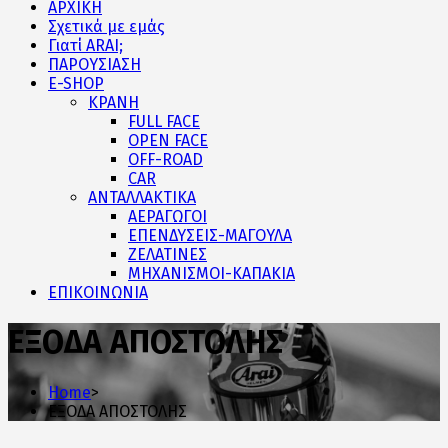
ΑΡΧΙΚΗ
Σχετικά με εμάς
Γιατί ARAI;
ΠΑΡΟΥΣΙΑΣΗ
E-SHOP
ΚΡΑΝΗ
FULL FACE
OPEN FACE
OFF-ROAD
CAR
ΑΝΤΑΛΛΑΚΤΙΚΑ
ΑΕΡΑΓΩΓΟΙ
ΕΠΕΝΔΥΣΕΙΣ-ΜΑΓΟΥΛΑ
ΖΕΛΑΤΙΝΕΣ
ΜΗΧΑΝΙΣΜΟΙ-ΚΑΠΑΚΙΑ
ΕΠΙΚΟΙΝΩΝΙΑ
ΕΞΟΔΑ ΑΠΟΣΤΟΛΗΣ
Home
>
ΕΞΟΔΑ ΑΠΟΣΤΟΛΗΣ
…