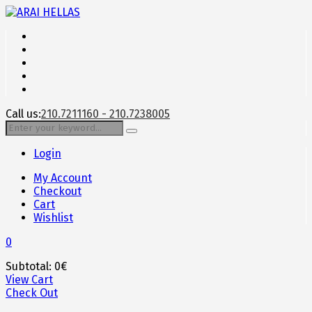
Call us:
210.7211160 - 210.7238005
Login
My Account
Checkout
Cart
Wishlist
0
Subtotal:
0
€
View Cart
Check Out