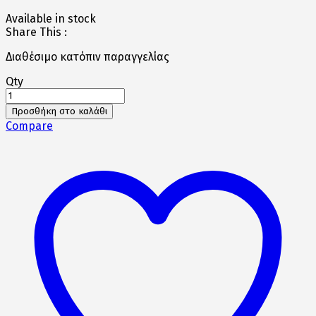
price
τρέχουσα
Available in stock
was:
τιμή
Share This :
949€.
είναι:
854€.
Διαθέσιμο κατόπιν παραγγελίας
Qty
RX-
7V
Προσθήκη στο καλάθι
EVO
Compare
FROST
BLACK
ποσότητα