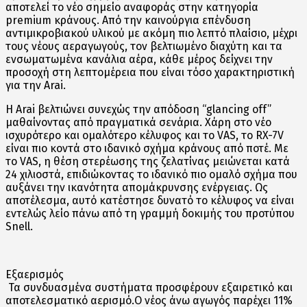
αποτελεί το νέο σημείο αναφοράς στην κατηγορία
premium κράνους. Από την καινούργια επένδυση
αντιμικροβιακού υλικού με ακόμη πιο λεπτό πλαίσιο, μέχρι
τους νέους αεραγωγούς, τον βελτιωμένο διαχύτη και τα
ενσωματωμένα κανάλια αέρα, κάθε μέρος δείχνει την
προσοχή στη λεπτομέρεια που είναι τόσο χαρακτηριστική
για την Arai.
Η Arai βελτιώνει συνεχώς την απόδοση “glancing off”
μαθαίνοντας από πραγματικά σενάρια. Χάρη στο νέο
ισχυρότερο και ομαλότερο κέλυφος και το VAS, το RX-7V
είναι πιο κοντά στο ιδανικό σχήμα κράνους από ποτέ. Με
το VAS, η θέση στερέωσης της ζελατίνας μειώνεται κατά
24 χιλιοστά, επιδιώκοντας το ιδανικό πιο ομαλό σχήμα που
αυξάνει την ικανότητα απομάκρυνσης ενέργειας. Ως
αποτέλεσμα, αυτό κατέστησε δυνατό το κέλυφος να είναι
εντελώς λείο πάνω από τη γραμμή δοκιμής του προτύπου
Snell.
Εξαερισμός
Τα συνδυασμένα συστήματα προσφέρουν εξαιρετικό και
αποτελεσματικό αερισμό.Ο νέος άνω αγωγός παρέχει 11%