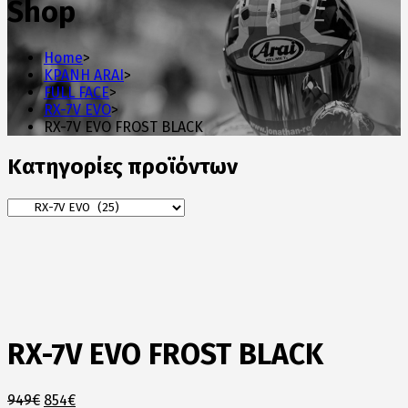
Shop
Home
>
ΚΡΑΝΗ ARAI
>
FULL FACE
>
RX-7V EVO
>
RX-7V EVO FROST BLACK
Κατηγορίες προϊόντων
RX-7V EVO FROST BLACK
Original
Η
949
€
854
€