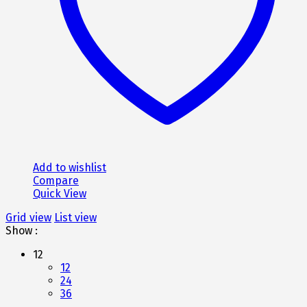
επιλεγούν
στη
σελίδα
του
προϊόντος
Add to wishlist
Compare
Quick View
Grid view
List view
Show :
12
12
24
36