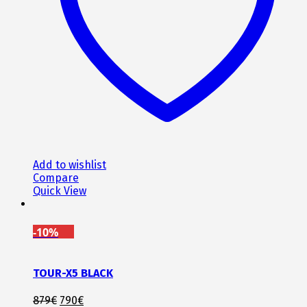
Add to wishlist
Compare
Quick View
-10%
TOUR-X5 BLACK
Original
Η
879
€
790
€