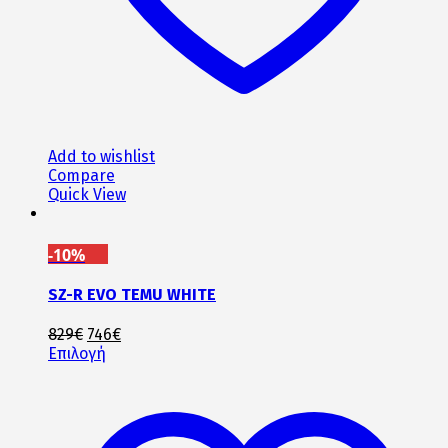
προϊόντος
Add to wishlist
Compare
Quick View
-10%
SZ-R EVO TEMU WHITE
Original
Η
829
€
746
€
price
Αυτό
τρέχουσα
Επιλογή
was:
το
τιμή
829€.
προϊόν
είναι:
έχει
746€.
πολλαπλές
παραλλαγές.