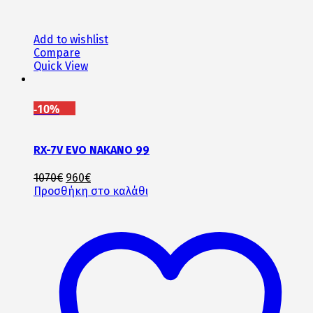
Add to wishlist
Compare
Quick View
-10%
RX-7V EVO NAKANO 99
Original
Η
1070
€
960
€
price
τρέχουσα
Προσθήκη στο καλάθι
was:
τιμή
1070€.
είναι:
960€.