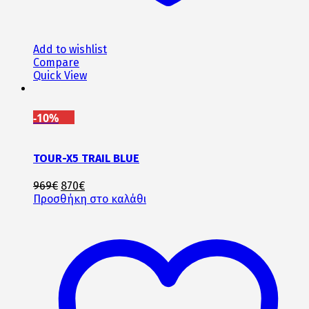
Add to wishlist
Compare
Quick View
-10%
TOUR-X5 TRAIL BLUE
Original
Η
969
€
870
€
price
τρέχουσα
Προσθήκη στο καλάθι
was:
τιμή
969€.
είναι:
870€.