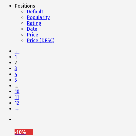
Positions
Default
Popularity
Rating
Date
Price
Price (DESC)
←
1
2
3
4
5
…
10
11
12
→
-10%