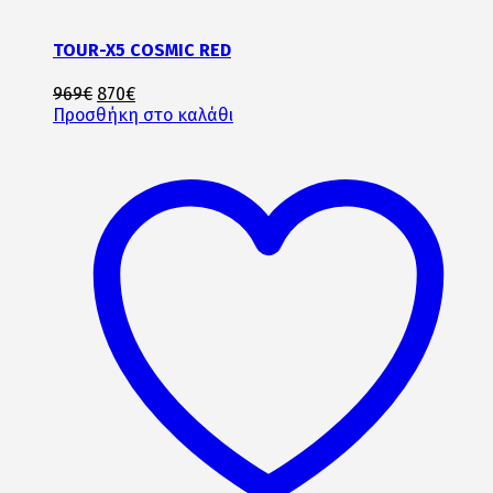
TOUR-X5 COSMIC RED
Original
Η
969
€
870
€
price
τρέχουσα
Προσθήκη στο καλάθι
was:
τιμή
969€.
είναι:
870€.