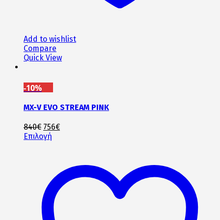
Add to wishlist
Compare
Quick View
-10%
MX-V EVO STREAM PINK
Original
Η
840
€
756
€
price
Αυτό
τρέχουσα
Επιλογή
was:
το
τιμή
840€.
προϊόν
είναι:
έχει
756€.
πολλαπλές
παραλλαγές.
Οι
επιλογές
μπορούν
να