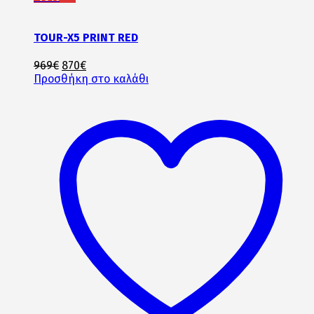
TOUR-X5 PRINT RED
Original
Η
969
€
870
€
price
τρέχουσα
Προσθήκη στο καλάθι
was:
τιμή
969€.
είναι:
870€.