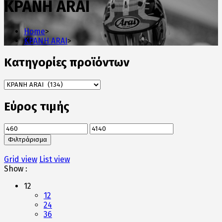
ΚΡΑΝΗ ARAI
Home
>
ΚΡΑΝΗ ARAI
>
Κατηγορίες προϊόντων
Εύρος τιμής
Ελάχιστη
Μέγιστη
τιμή
τιμή
Φιλτράρισμα
Grid view
List view
Show :
12
12
24
36