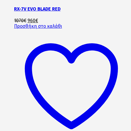
RX-7V EVO BLADE RED
Original
Η
1070
€
960
€
price
τρέχουσα
Προσθήκη στο καλάθι
was:
τιμή
1070€.
είναι:
960€.