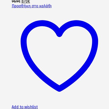
Original
Η
969
€
870
€
price
τρέχουσα
Προσθήκη στο καλάθι
was:
τιμή
969€.
είναι:
870€.
Add to wishlist