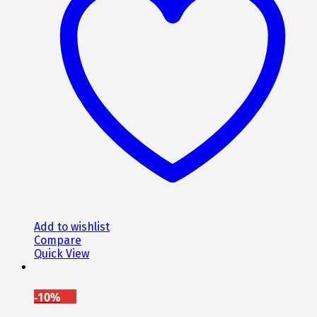
Οι
επιλογές
μπορούν
να
επιλεγούν
στη
σελίδα
του
προϊόντος
Add to wishlist
Compare
Quick View
-10%