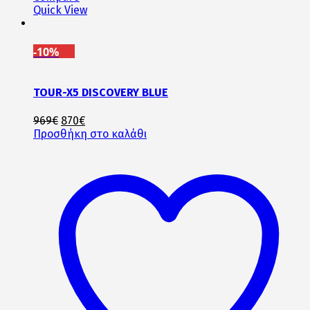
Quick View
-10%
TOUR-X5 DISCOVERY BLUE
Original
Η
969
€
870
€
price
τρέχουσα
Προσθήκη στο καλάθι
was:
τιμή
969€.
είναι:
870€.