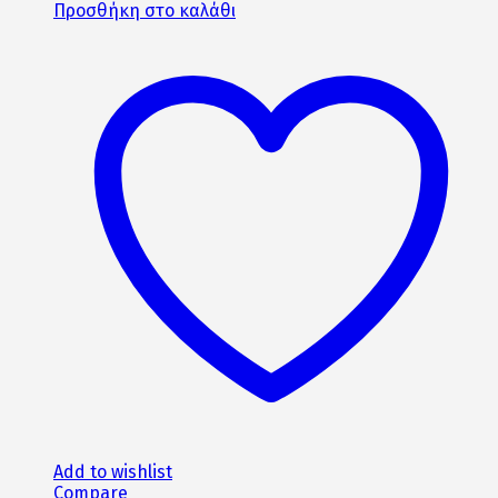
price
τρέχουσα
Προσθήκη στο καλάθι
was:
τιμή
879€.
είναι:
790€.
Add to wishlist
Compare