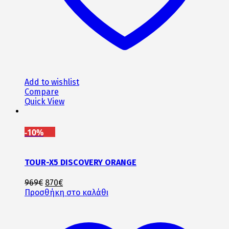
Add to wishlist
Compare
Quick View
-10%
TOUR-X5 DISCOVERY ORANGE
Original
Η
969
€
870
€
price
τρέχουσα
Προσθήκη στο καλάθι
was:
τιμή
969€.
είναι:
870€.