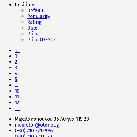
Positions
Default
Popularity
Rating
Date
Price
Price (DESC)
←
1
2
3
4
5
…
10
11
12
→
Μιχαλακοπούλου 36 Αθήνα 115 28
mcmotor@otenet.gr
(+30) 210 7212986
(+30) 210 7211160