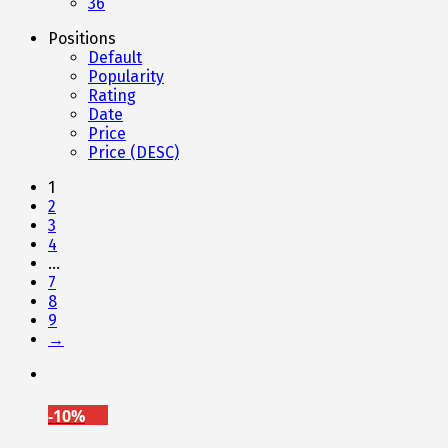
36
Positions
Default
Popularity
Rating
Date
Price
Price (DESC)
1
2
3
4
…
7
8
9
→
-10%