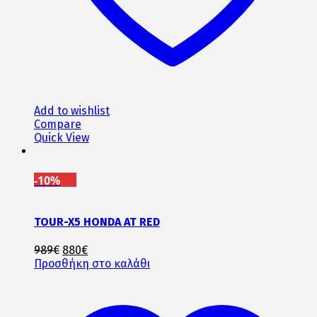
Add to wishlist
Compare
Quick View
-10%
TOUR-X5 HONDA AT RED
Original
Η
989
€
880
€
price
τρέχουσα
Προσθήκη στο καλάθι
was:
τιμή
989€.
είναι:
880€.