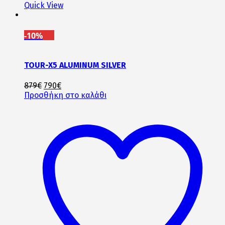
Quick View
-10%
TOUR-X5 ALUMINUM SILVER
Original
Η
879
€
790
€
price
τρέχουσα
Προσθήκη στο καλάθι
was:
τιμή
879€.
είναι:
790€.