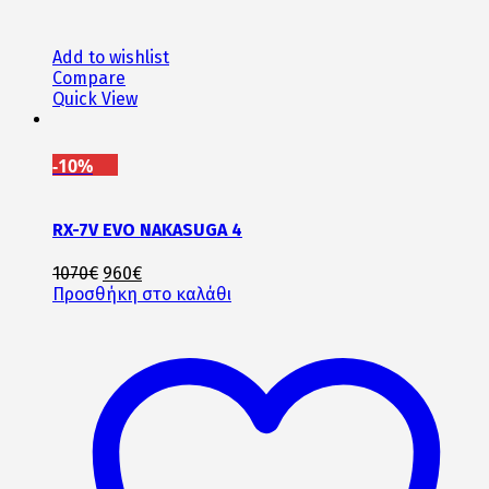
Add to wishlist
Compare
Quick View
-10%
RX-7V EVO NAKASUGA 4
Original
Η
1070
€
960
€
price
τρέχουσα
Προσθήκη στο καλάθι
was:
τιμή
1070€.
είναι:
960€.