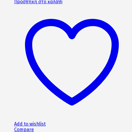
price
τρέχουσα
Προσθήκη στο καλάθι
was:
τιμή
1070€.
είναι:
960€.
Add to wishlist
Compare