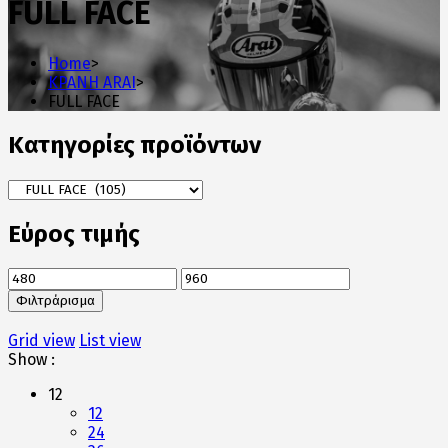
FULL FACE
Home
>
ΚΡΑΝΗ ARAI
>
FULL FACE
Κατηγορίες προϊόντων
Εύρος τιμής
Ελάχιστη
Μέγιστη
τιμή
τιμή
Φιλτράρισμα
Grid view
List view
Show :
12
12
24