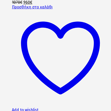
Original
Η
1070
€
960
€
price
τρέχουσα
Προσθήκη στο καλάθι
was:
τιμή
1070€.
είναι:
960€.
Add to wishlist