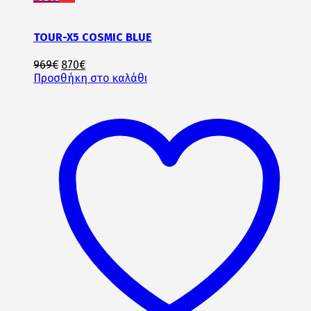
TOUR-X5 COSMIC BLUE
Original
Η
969
€
870
€
price
τρέχουσα
Προσθήκη στο καλάθι
was:
τιμή
969€.
είναι:
870€.