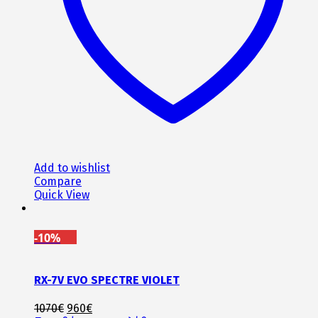
Add to wishlist
Compare
Quick View
-10%
RX-7V EVO SPECTRE VIOLET
Original
Η
1070
€
960
€