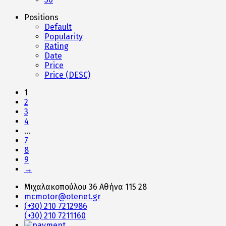
Positions
Default
Popularity
Rating
Date
Price
Price (DESC)
1
2
3
4
…
7
8
9
→
Μιχαλακοπούλου 36 Αθήνα 115 28
mcmotor@otenet.gr
(+30) 210 7212986
(+30) 210 7211160