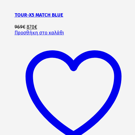
TOUR-X5 MATCH BLUE
Original
Η
969
€
870
€
price
τρέχουσα
Προσθήκη στο καλάθι
was:
τιμή
969€.
είναι:
870€.