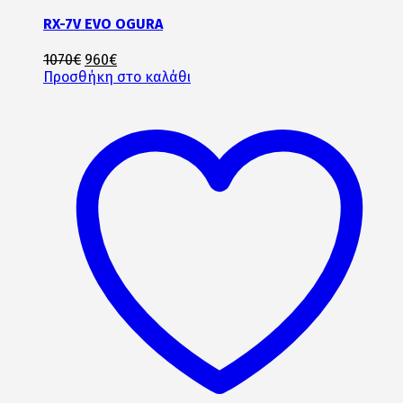
RX-7V EVO OGURA
Original
Η
1070
€
960
€
price
τρέχουσα
Προσθήκη στο καλάθι
was:
τιμή
1070€.
είναι:
960€.