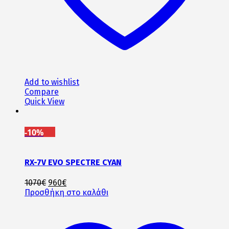
Add to wishlist
Compare
Quick View
-10%
RX-7V EVO SPECTRE CYAN
Original
Η
1070
€
960
€
price
τρέχουσα
Προσθήκη στο καλάθι
was:
τιμή
1070€.
είναι:
960€.