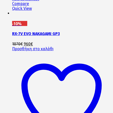
Compare
Quick View
-10%
RX-7V EVO NAKAGAMI GP3
Original
Η
1070
€
960
€
price
τρέχουσα
Προσθήκη στο καλάθι
was:
τιμή
1070€.
είναι:
960€.