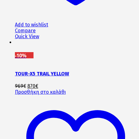
Add to wishlist
Compare
Quick View
-10%
TOUR-X5 TRAIL YELLOW
Original
Η
969
€
870
€
price
τρέχουσα
Προσθήκη στο καλάθι
was:
τιμή
969€.
είναι:
870€.