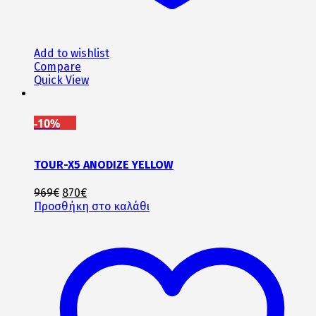
Add to wishlist
Compare
Quick View
-10%
TOUR-X5 ANODIZE YELLOW
Original
Η
969
€
870
€
price
τρέχουσα
Προσθήκη στο καλάθι
was:
τιμή
969€.
είναι:
870€.