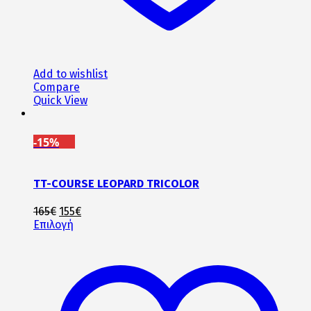
Add to wishlist
Compare
Quick View
-15%
TT-COURSE LEOPARD TRICOLOR
Original
Η
165
€
155
€
price
Αυτό
τρέχουσα
Επιλογή
was:
το
τιμή
165€.
προϊόν
είναι:
έχει
155€.
πολλαπλές
παραλλαγές.
Οι