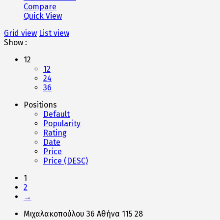
Compare
Quick View
Grid view
List view
Show :
12
12
24
36
Positions
Default
Popularity
Rating
Date
Price
Price (DESC)
1
2
→
Μιχαλακοπούλου 36 Αθήνα 115 28