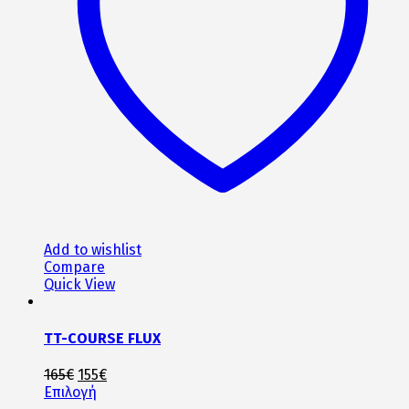
μπορούν
να
επιλεγούν
στη
σελίδα
του
προϊόντος
Add to wishlist
Compare
Quick View
TT-COURSE FLUX
Original
Η
165
€
155
€
price
Αυτό
τρέχουσα
Επιλογή
was:
το
τιμή