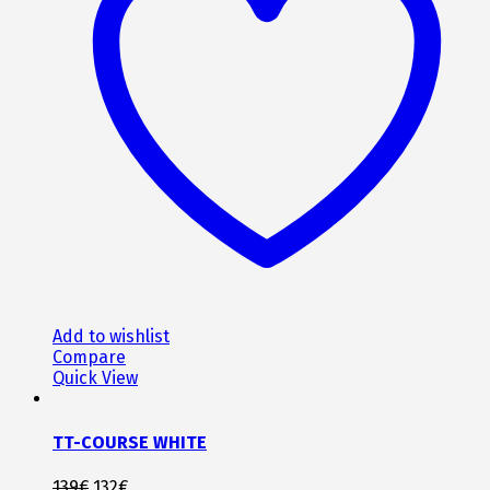
Οι
επιλογές
μπορούν
να
επιλεγούν
στη
σελίδα
του
προϊόντος
Add to wishlist
Compare
Quick View
TT-COURSE WHITE
Original
Η
139
€
132
€