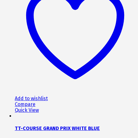
Οι
επιλογές
μπορούν
να
επιλεγούν
στη
σελίδα
του
προϊόντος
Add to wishlist
Compare
Quick View
TT-COURSE GRAND PRIX WHITE BLUE