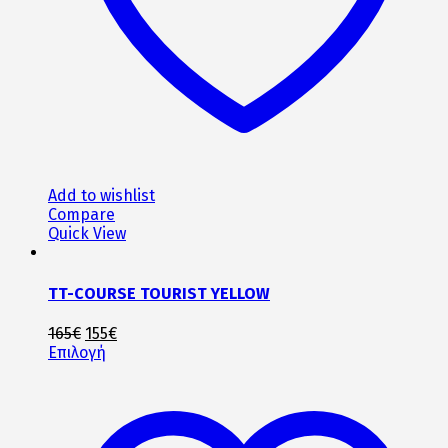
σελίδα
του
προϊόντος
Add to wishlist
Compare
Quick View
TT-COURSE TOURIST YELLOW
Original
Η
165
€
155
€
price
Αυτό
τρέχουσα
Επιλογή
was:
το
τιμή
165€.
προϊόν
είναι:
έχει
155€.
πολλαπλές
παραλλαγές.