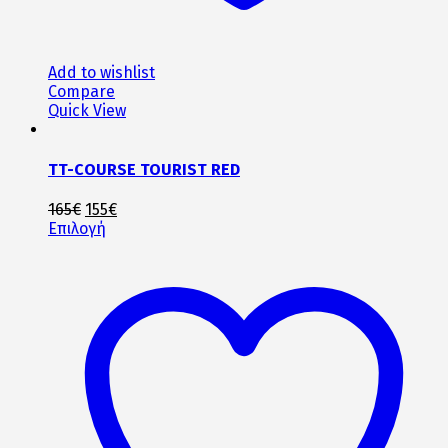
Add to wishlist
Compare
Quick View
TT-COURSE TOURIST RED
Original
Η
165
€
155
€
price
Αυτό
τρέχουσα
Επιλογή
was:
το
τιμή
165€.
προϊόν
είναι:
έχει
155€.
πολλαπλές
παραλλαγές.
Οι
επιλογές
μπορούν
να
επιλεγούν
στη