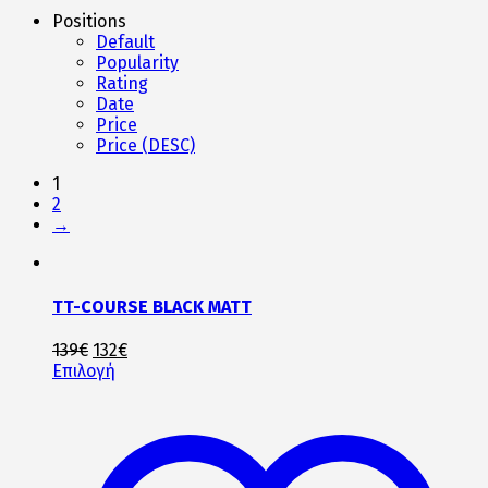
Positions
Default
Popularity
Rating
Date
Price
Price (DESC)
1
2
→
TT-COURSE BLACK MATT
Original
Η
139
€
132
€
price
Αυτό
τρέχουσα
Επιλογή
was:
το
τιμή
139€.
προϊόν
είναι:
έχει
132€.
πολλαπλές
παραλλαγές.