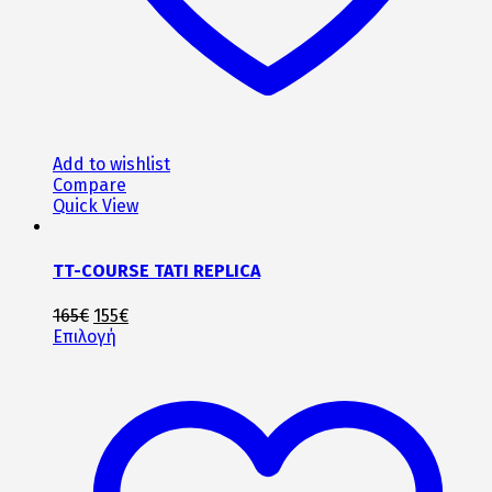
Add to wishlist
Compare
Quick View
TT-COURSE TATI REPLICA
Original
Η
165
€
155
€
price
Αυτό
τρέχουσα
Επιλογή
was:
το
τιμή
165€.
προϊόν
είναι:
έχει
155€.
πολλαπλές
παραλλαγές.
Οι
επιλογές