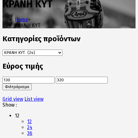
ΚΡΑΝΗ KYT
Home
>
ΚΡΑΝΗ KYT
Κατηγορίες προϊόντων
Εύρος τιμής
Ελάχιστη
Μέγιστη
τιμή
τιμή
Φιλτράρισμα
Grid view
List view
Show :
12
12
24
36