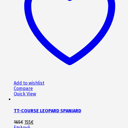
επιλογές
μπορούν
να
επιλεγούν
στη
σελίδα
του
προϊόντος
Add to wishlist
Compare
Quick View
TT-COURSE LEOPARD SPANIARD
Original
Η
165
€
155
€
price
Αυτό
τρέχουσα
Επιλογή