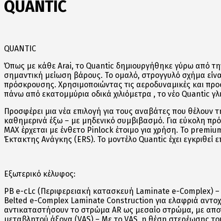
QUANTIC
QUANTIC
Όπως με κάθε Arai, το Quantic δημιουργήθηκε γύρω από τη
σημαντική μείωση βάρους. Το ομαλό, στρογγυλό σχήμα είναι 
πρόσκρουσης. Χρησιμοποιώντας τις αεροδυναμικές και προστ
πάνω από εκατομμύρια οδικά χιλιόμετρα , το νέο Quantic γλ
Προσφέρει μια νέα επιλογή για τους αναβάτες που θέλουν 
καθημερινά έξω – με μηδενικό συμβιβασμό. Για εύκολη πρό
MAX έρχεται με ένθετο Pinlock έτοιμο για χρήση. Το premiu
Έκτακτης Ανάγκης (ERS). Το μοντέλο Quantic έχει εγκριθεί
Εξωτερικό κέλυφος:
PB e-cLc (Περιφερειακή κατασκευή Laminate e-Complex) – 
Belted e-Complex Laminate Construction για ελαφριά αντοχή
αντικαταστήσουν το στρώμα AR ως μεσαίο στρώμα, με απο
μεταβλητού άξονα (VAS) – Με το VAS, η θέση στερέωσης του 