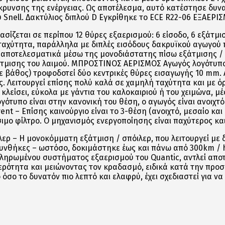
κρυνσης της ενέργειας. Ως αποτέλεσμα, αυτό κατέστησε δυνα
Snell. Δακτύλιος διπλού D Εγκρίθηκε το ECE R22-06 ΕΞΑΕΡΙ
σίζεται σε περίπου 12 θύρες εξαερισμού: 6 είσοδο, 6 εξάτμι
ταχύτητα, παράλληλα με διπλές εισόδους δακρυϊκού αγωγού π
ι αποτελεσματικά μέσω της μονοδιάστατης πίσω εξάτμισης /
τμισης του λαιμού. ΜΠΡΟΣΤΙΝΟΣ ΑΕΡΙΣΜΟΣ Αγωγός λογότυπου
σε βάθος) τροφοδοτεί δύο κεντρικές θύρες εισαγωγής 10 mm. Α
. Λειτουργεί επίσης πολύ καλά σε χαμηλή ταχύτητα και με ό
α κλείσει, εύκολα με γάντια του καλοκαιριού ή του χειμώνα, 
γότυπο είναι στην κανονική του θέση, ο αγωγός είναι ανοιχτός
t – Επίσης καινούργιο είναι το 3-θέση (ανοιχτό, μεσαίο και
ιμο φίλτρο. Ο μηχανισμός ενεργοποίησης είναι παχύτερος κα
ρ – Η μονοκόμματη εξάτμιση / σπόιλερ, που λειτουργεί με δ
συνθήκες – ωστόσο, δοκιμάστηκε έως και πάνω από 300km / h
κληρωμένου συστήματος εξαερισμού του Quantic, αντλεί απο
θερότητα και μειώνοντας τον κραδασμό, ειδικά κατά την πρ
σο το δυνατόν πιο λεπτό και ελαφρύ, έχει σχεδιαστεί για ν