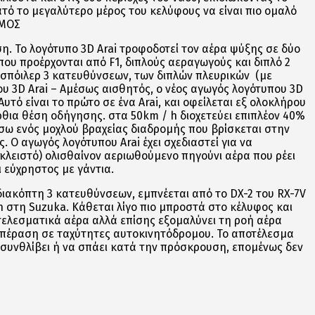
τό το μεγαλύτερο μέρος του κελύφους να είναι πιο ομαλό
ΣΜΟΣ
ση. Το λογότυπο 3D Arai τροφοδοτεί τον αέρα ψύξης σε δύο
ου προέρχονται από F1, διπλούς αεραγωγούς και διπλό 2
 σπόιλερ 3 κατευθύνσεων, των διπλών πλευρικών (με
 3D Arai – Αμέσως αισθητός, ο νέος αγωγός λογότυπου 3D
υτό είναι το πρώτο σε ένα Arai, και οφείλεται εξ ολοκλήρου
ρθια θέση οδήγησης. στα 50km / h διοχετεύει επιπλέον 40%
μέσω ενός μοχλού βραχείας διαδρομής που βρίσκεται στην
. Ο αγωγός λογότυπου Arai έχει σχεδιαστεί για να
 κλειστό) ολισθαίνον αεριωθούμενο πηγούνι αέρα που ρέει
ι εύχρηστος με γάντια.
ιακόπτη 3 κατευθύνσεων, εμπνέεται από το DX-2 του RX-7V
 στη Suzuka. Κάθεται λίγο πιο μπροστά στο κέλυφος και
τελεσματικά αέρα αλλά επίσης εξομαλύνει τη ροή αέρα
οσπέραση σε ταχύτητες αυτοκινητόδρομου. Το αποτέλεσμα
α συνθλίβει ή να σπάει κατά την πρόσκρουση, επομένως δεν