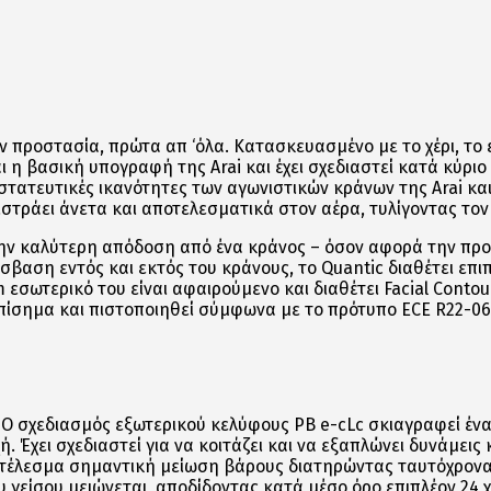
ν προστασία, πρώτα απ ‘όλα. Κατασκευασμένο με το χέρι, το 
η βασική υπογραφή της Arai και έχει σχεδιαστεί κατά κύριο 
ατευτικές ικανότητες των αγωνιστικών κράνων της Arai και 
ιστράει άνετα και αποτελεσματικά στον αέρα, τυλίγοντας τον
την καλύτερη απόδοση από ένα κράνος – όσον αφορά την προ
σβαση εντός και εκτός του κράνους, το Quantic διαθέτει ε
m εσωτερικό του είναι αφαιρούμενο και διαθέτει Facial Conto
 επίσημα και πιστοποιηθεί σύμφωνα με το πρότυπο ECE R22-06
Ο σχεδιασμός εξωτερικού κελύφους PB e-cLc σκιαγραφεί ένα 
. Έχει σχεδιαστεί για να κοιτάζει και να εξαπλώνει δυνάμεις
τέλεσμα σημαντική μείωση βάρους διατηρώντας ταυτόχρονα 
γείσου μειώνεται, αποδίδοντας κατά μέσο όρο επιπλέον 24 χι