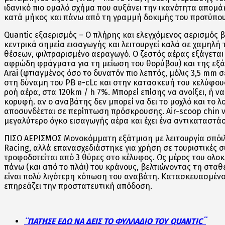
ιδανικό πιο ομαλό σχήμα που αυξάνει την ικανότητα απομά
κατά μήκος και πάνω από τη γραμμή δοκιμής του προτύπου 
Quantic εξαερισμός – Ο πλήρης και ελεγχόμενος αερισμός βα
κεντρικά σημεία εισαγωγής και λειτουργεί καλά σε χαμηλή 
θέσεων, φιλτραρισμένο αεραγωγό. Ο ζεστός αέρας εξάγετα
αφρώδη φράγματα για τη μείωση του θορύβου) και της εξά
Arai (φτιαγμένος όσο το δυνατόν πιο λεπτός, μόλις 3,5 mm 
στη δύναμη του PB e-cLc και στην κατασκευή του κελύφους
ροή αέρα, στα 120km / h 7%. Μπορεί επίσης να ανοίξει, ή ν
κορυφή. αν ο αναβάτης δεν μπορεί να δει το μοχλό και το λο
αποσυνδέεται σε περίπτωση πρόσκρουσης. Air-scoop chin ven
μεγαλύτερο όγκο εισαγωγής αέρα και έχει ένα αντικαταστάσ
ΠΙΣΩ ΑΕΡΙΣΜΟΣ Μονοκόμματη εξάτμιση με λειτουργία σπόιλε
Racing, αλλά επανασχεδιάστηκε για χρήση σε τουριστικές 
τροφοδοτείται από 3 θύρες στο κέλυφος. Ως μέρος του ολο
πάνω (και από το πλάι) του κράνους, βελτιώνοντας τη στα
είναι πολύ λιγότερη κόπωση του αναβάτη. Κατασκευασμένο ό
επηρεάζει την προστατευτική απόδοση.
¨ΠΑΤΗΣΕ ΕΔΩ ΝΑ ΔΕΙΣ ΤΟ ΦΥΛΛΑΔΙΟ ΤΟΥ QUANTIC¨