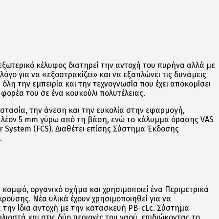
εξωτερικό κέλυφος διατηρεί την αντοχή του πυρήνα αλλά με
λόγο για να «εξοστρακίζει» και να εξαπλώνει τις δυνάμεις
όλη την εμπειρία και την τεχνογνωσία που έχει αποκομίσει
 φορέα του σε ένα κουκούλι πολυτέλειας.
στασία, την άνεση και την ευκολία στην εφαρμογή,
πιπλέον 5 mm γύρω από τη βάση, ενώ το κάλυμμα όρασης VAS
ur System (FCS). Διαθέτει επίσης Σύστημα Έκδοσης
.
κομψό, οργανικό σχήμα και χρησιμοποιεί ένα Περιμετρικά
 κρούσης. Νέα υλικά έχουν χρησιμοποιηθεί για να
την ίδια αντοχή με την κατασκευή PB-cLc. Σύστημα
λιοστά και στις δύο περιοχές του ναού, επιδιώκοντας το